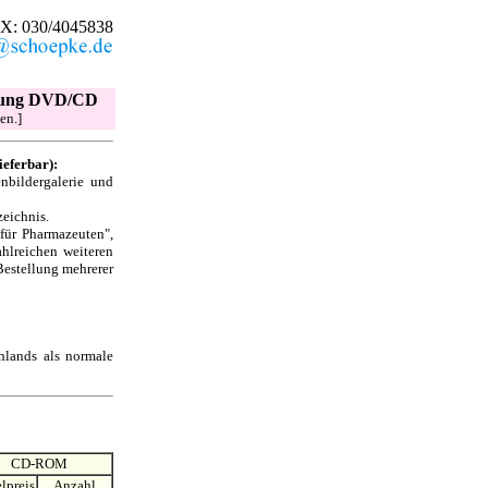
X: 030/4045838
ellung DVD/CD
en.]
eferbar):
enbildergalerie und
zeichnis.
für Pharmazeuten",
ahlreichen weiteren
Bestellung mehrerer
hlands als normale
CD-ROM
lpreis
00
Anzahl
00