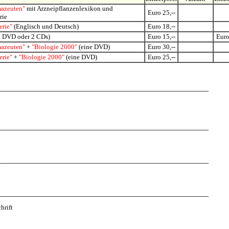
mazeuten"
mit Arzneipflanzenlexikon und
Euro 25,--
rie
erie"
(Englisch und Deutsch)
Euro 18,--
 DVD oder 2 CDs)
Euro 15,--
Euro
mazeuten"
+
"Biologie 2000"
(eine DVD)
Euro 30,--
erie"
+
"Biologie 2000"
(eine DVD)
Euro 25,--
___________________________________________________
___________________________________________________
___________________________________________________
___________________________________________________
hrift