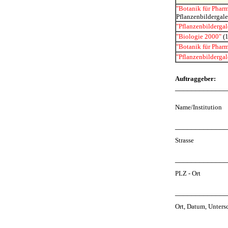
"Botanik für Phar
Pflanzenbildergale
"Pflanzenbildergal
"Biologie 2000"
(1
"Botanik für Phar
"Pflanzenbildergal
Auftraggeber:
_____________
Name/Institution
_____________
Strasse
_____________
PLZ - Ort
_____________
Ort, Datum, Untersc