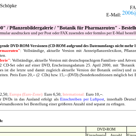
 Schöpke
FA
E-Mail:
00" / Pflanzenbildergalerie / "Botanik für Pharmazeuten" - Best
rmular ausdrucken und per Post oder FAX zusenden oder formlos per E-Mail bestell
olgende DVD-ROM-Versionen (CD-ROM aufgrund des Datenumfangs nicht mehr li
armazeuten"
: Vollständige, aktuelle Version mit Arzneipflanzenlexikon, Pflanz
ten.
lerie"
: Vollständige, aktuelle Version mit deutschsprachigem Familien- und Artver
 2 CD-Set oder auf einer DVD, Erscheinungsdatum 25. April 2000, mit "Botanik 
es ist die letzte und damit zugleich aktuelle Version der Botanik
online
) und z
iten. Preis Euro 20,-- (2 CDs) bzw. 15,-- (DVD) (Sonderkonditionen möglich bei 
2,50;
Europa (Euro-Zone):
Euro 6,50;
International:
Euro 10,--.
r DVDs in das Ausland erfolgt als
Einschreiben per Luftpost
, innerhalb Deutsc
Versandkosten bei Bestellung einer größeren Anzahl sind separat zu erfragen.
h:
DVD-ROM
Einzelpreis
00
Anzahl
00
Einze