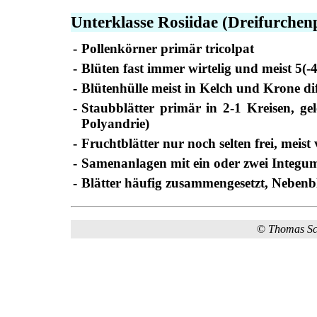
Unterklasse Rosiidae (Dreifurchen
-
Pollenkörner primär tricolpat
-
Blüten fast immer wirtelig und meist 5(-4
-
Blütenhülle meist in Kelch und Krone dif
-
Staubblätter primär in 2-1 Kreisen, ge
Polyandrie)
-
Fruchtblätter nur noch selten frei, meis
-
Samenanlagen mit ein oder zwei Integu
-
Blätter häufig zusammengesetzt, Nebenbl
©
Thomas S