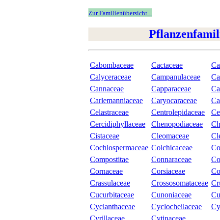
Zur Familienübersicht...
Pflanzenfamil
Cabombaceae
Cactaceae
Ca
Calyceraceae
Campanulaceae
Ca
Cannaceae
Capparaceae
Ca
Carlemanniaceae
Caryocaraceae
Ca
Celastraceae
Centrolepidaceae
Ce
Cercidiphyllaceae
Chenopodiaceae
Ch
Cistaceae
Cleomaceae
Cl
Cochlospermaceae
Colchicaceae
Co
Compostitae
Connaraceae
Co
Cornaceae
Corsiaceae
Co
Crassulaceae
Crossosomataceae
Cr
Cucurbitaceae
Cunoniaceae
Cu
Cyclanthaceae
Cyclocheilaceae
Cy
Cyrillaceae
Cytinaceae