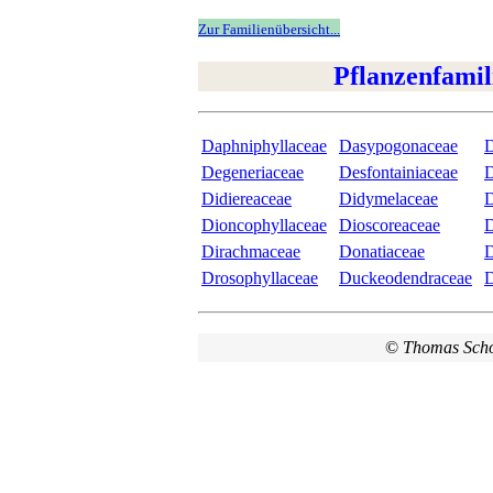
Zur Familienübersicht...
Pflanzenfamil
Daphniphyllaceae
Dasypogonaceae
D
Degeneriaceae
Desfontainiaceae
D
Didiereaceae
Didymelaceae
D
Dioncophyllaceae
Dioscoreaceae
D
Dirachmaceae
Donatiaceae
D
Drosophyllaceae
Duckeodendraceae
D
©
Thomas Sch