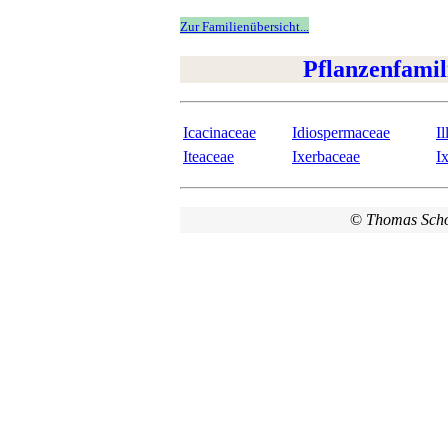
Zur Familienübersicht...
Pflanzenfamil
Icacinaceae
Idiospermaceae
Il
Iteaceae
Ixerbaceae
Ix
©
Thomas Sch