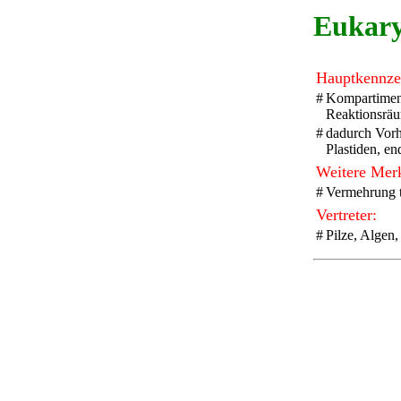
Eukary
Hauptkennze
#
Kompartiment
Reaktionsrä
#
dadurch Vorh
Plastiden, e
Weitere Mer
#
Vermehrung t
Vertreter:
#
Pilze, Algen