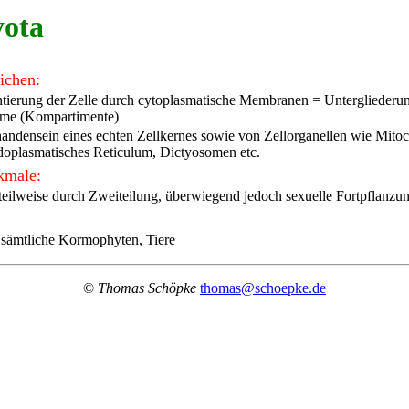
ota
ichen:
ierung der Zelle durch cytoplasmatische Membranen = Untergliederun
ume (Kompartimente)
andensein eines echten Zellkernes sowie von Zellorganellen wie Mito
ndoplasmatisches Reticulum, Dictyosomen etc.
kmale:
eilweise durch Zweiteilung, überwiegend jedoch sexuelle Fortpflanzu
, sämtliche Kormophyten, Tiere
©
Thomas Schöpke
thomas@schoepke.de