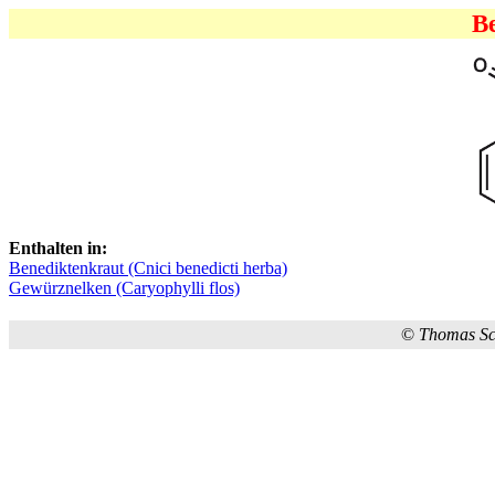
B
Enthalten in:
Benediktenkraut (Cnici benedicti herba)
Gewürznelken (Caryophylli flos)
©
Thomas S