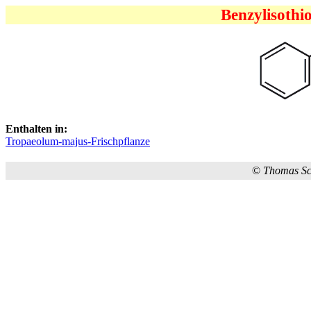
Benzylisothi
Enthalten in:
Tropaeolum-majus-Frischpflanze
©
Thomas S