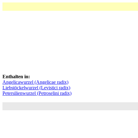
Enthalten in:
Angelicawurzel (Angelicae radix)
Liebstöckelwurzel (Levistici radix)
Petersilienwurzel (Petroselini radix)