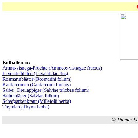
Enthalten in:
Ammi-visnaga-Früchte (Ammeos visnagae fructus)
Lavendelblüten (Lavandulae flos)
Rosmarinblätter (Rosmarini folium)
Kardamomen (Cardamomi fructus)
Salbei, Dreilappiger (Salviae trilobae folium)
Salbeiblätter (Salviae folium)
Schafgarbenkraut (Millefolii herba)
Thymian (Thymi herba)
©
Thomas S