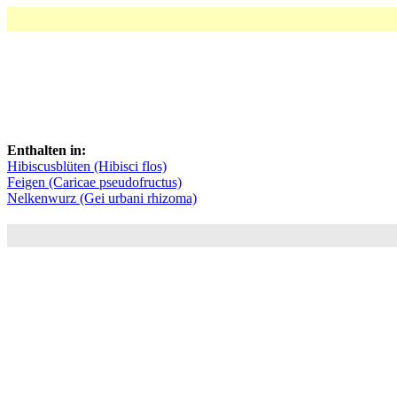
Enthalten in:
Hibiscusblüten (Hibisci flos)
Feigen (Caricae pseudofructus)
Nelkenwurz (Gei urbani rhizoma)