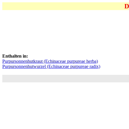
D
Enthalten in:
Purpursonnenhutkraut (Echinaceae purpureae herba)
Purpursonnenhutwurzel (Echinaceae purpureae radix)