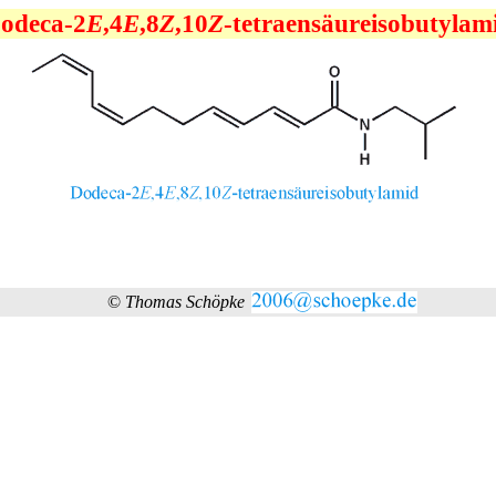
odeca-2
E
,4
E
,8
Z
,10
Z
-tetraensäureisobutylam
©
Thomas Schöpke