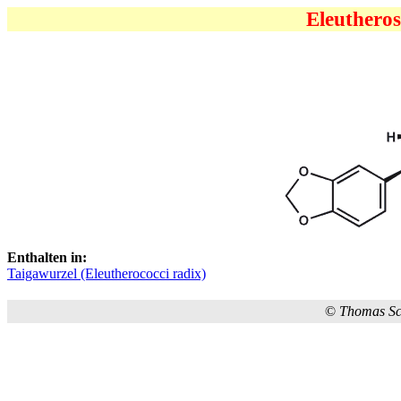
Eleutheros
Enthalten in:
Taigawurzel (Eleutherococci radix)
©
Thomas S