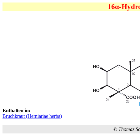
16α-Hydr
Enthalten in:
Bruchkraut (Herniariae herba)
©
Thomas S