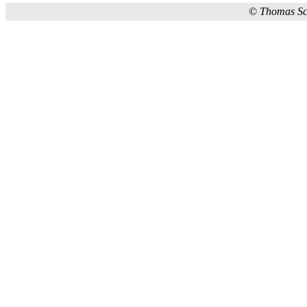
©
Thomas S