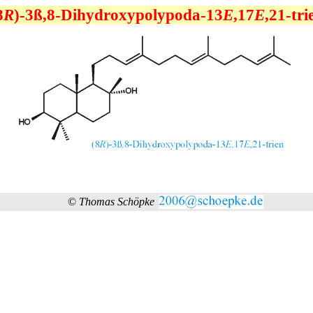
8
R
)-3ß,8-Dihydroxypolypoda-13
E
,17
E
,21-tri
©
Thomas Schöpke