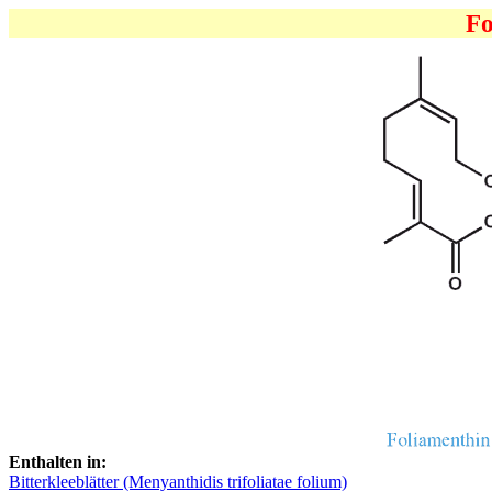
Fo
Enthalten in:
Bitterkleeblätter (Menyanthidis trifoliatae folium)