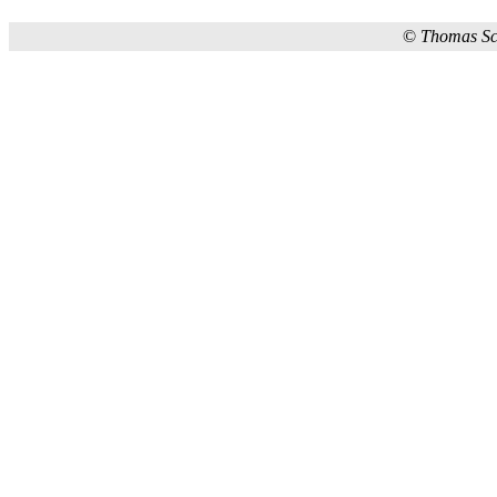
©
Thomas S