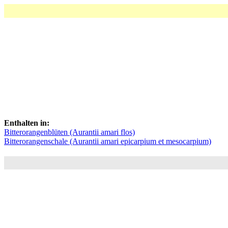
Enthalten in:
Bitterorangenblüten (Aurantii amari flos)
Bitterorangenschale (Aurantii amari epicarpium et mesocarpium)