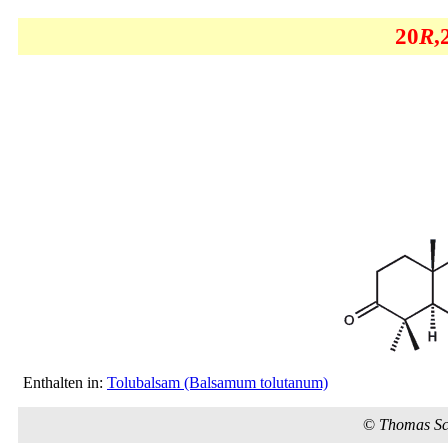
20
R
,
Enthalten in:
Tolubalsam (Balsamum tolutanum)
©
Thomas S