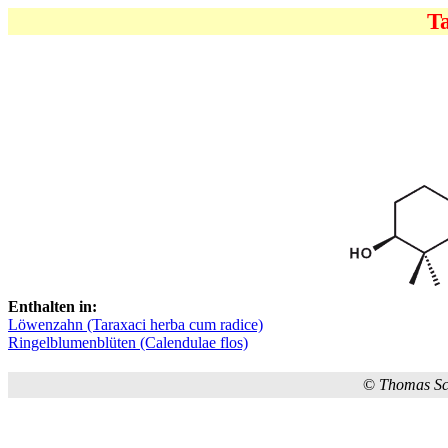
Ta
Enthalten in:
Löwenzahn (Taraxaci herba cum radice)
Ringelblumenblüten (Calendulae flos)
©
Thomas S