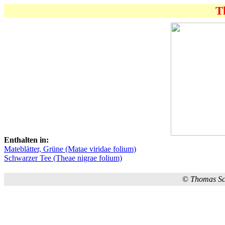
T
Enthalten in:
Mateblätter, Grüne (Matae viridae folium)
Schwarzer Tee (Theae nigrae folium)
©
Thomas S