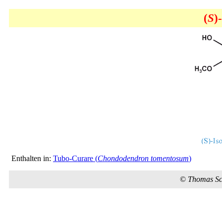
(
S
)
Enthalten in:
Tubo-Curare (
Chondodendron tomentosum
)
©
Thomas S