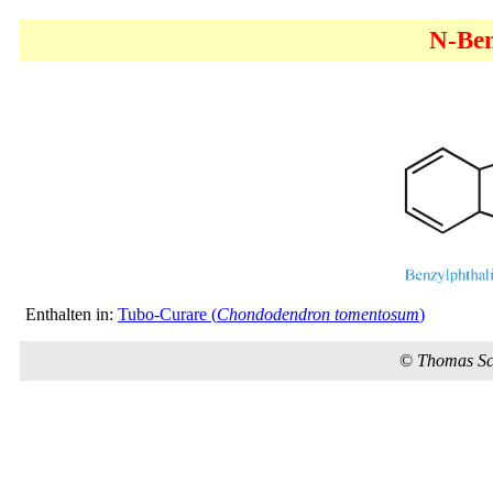
N-Ben
Enthalten in:
Tubo-Curare (
Chondodendron tomentosum
)
©
Thomas S