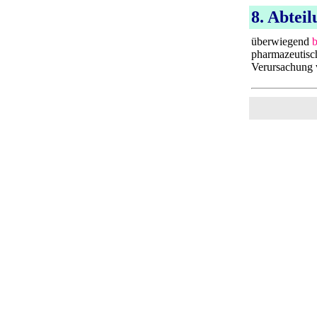
8. Abtei
überwiegend
b
pharmazeutisc
Verursachung