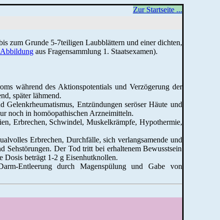
Zur Startseite ...
 bis zum Grunde 5-7teiligen Laubblättern und einer dichten,
Abbildung
aus Fragensammlung 1. Staatsexamen).
roms während des Aktionspotentials und Verzögerung der
nd, später lähmend.
 und Gelenkrheumatismus, Entzündungen seröser Häute und
nur noch in homöopathischen Arzneimitteln.
esien, Erbrechen, Schwindel, Muskelkrämpfe, Hypothermie,
alvolles Erbrechen, Durchfälle, sich verlangsamende und
d Sehstörungen. Der Tod tritt bei erhaltenem Bewusstsein
 Dosis beträgt 1-2 g Eisenhutknollen.
en-Darm-Entleerung durch Magenspülung und Gabe von