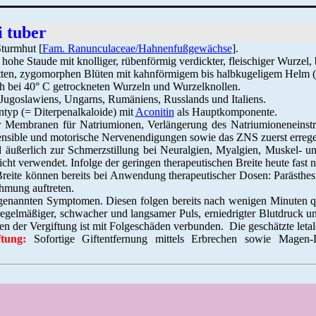
i tuber
Sturmhut [
Fam. Ranunculaceae/Hahnenfußgewächse
].
hohe Staude mit knolliger, rübenförmig verdickter, fleischiger Wurzel,
oletten, zygomorphen Blüten mit kahnförmigem bis halbkugeligem Helm (
h bei 40° C getrockneten Wurzeln und Wurzelknollen.
oslawiens, Ungarns, Rumäniens, Russlands und Italiens.
typ (= Diterpenalkaloide) mit
Aconitin
als Hauptkomponente.
r Membranen für Natriumionen, Verlängerung des Natriumioneneinst
sensible und motorische Nervenendigungen sowie das ZNS zuerst errege
nd äußerlich zur Schmerzstillung bei Neuralgien, Myalgien, Muskel-
ht verwendet. Infolge der geringen therapeutischen Breite heute fast 
 Breite können bereits bei Anwendung therapeutischer Dosen: Parästh
hmung auftreten.
 genannten Symptomen. Diesen folgen bereits nach wenigen Minuten qu
elmäßiger, schwacher und langsamer Puls, erniedrigter Blutdruck un
der Vergiftung ist mit Folgeschäden verbunden. Die geschätzte letale
tung:
Sofortige Giftentfernung mittels Erbrechen sowie Mag