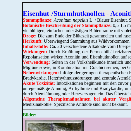
Eisenhut-/Sturmhutknollen - Aconit
Stammpflanze:
Aconitum napellus
L. / Blauer Eisenhut, 
Botanische Beschreibung der Stammpflanze:
0,5-1,5 m 
vielblütigen, einfachen oder ästigen Blütentraube mit vi
Droge:
Die zum Ende der Blütezeit gesammelten und rasc
Herkunft:
Überwiegend Sammlung aus Wildvorkommen Jug
Inhaltsstoffe:
Ca. 20 verschiedene Alkaloide vom Diterpen
Wirkungen:
Durch Erhöhung der Permeabilität reizbare
Repolarisation wirken Aconitin und Eisenhutknollen auf 
Verwendung:
Selten in der Volksheilkunde innerlich u
Migräne sowie, in Kombination mit Colchici semen, bei Gic
Nebenwirkungen:
Infolge der geringen therapeutischen
Bradykardie, Herzrhythmusstörungen und zentrale Atemlä
Akute Toxizität:
Intoxikationen beginnen mit den zuvor
unregelmäßige Atmung, Arrhythmie und Bradykardie, unreg
durch Atemlähmung oder Herzversagen ein. Das Überstehen 
Allgemeine Therapiemaßnahmen bei akuter Vergif
Medizinalkohle. Spezifische Antidote sind nicht bekannt.
Bilder: