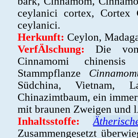
bark, Cinnamom, Cinnam
ceylanici cortex, Corte
ceylanici.
Herkunft:
Ceylon, Madagas
VerfÄlschung:
Die v
Cinnamomi chinensis 
Stammpflanze
Cinnamo
Südchina, Vietnam, 
Chinazimtbaum, ein immer
mit braunen Zweigen und lÄ
Inhaltsstoffe:
Ätherisc
Zusammengesetzt überwie