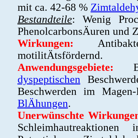
mit ca. 42-68 %
Zimtaldeh
Bestandteile
: Wenig Proc
PhenolcarbonsÄuren und Z
Wirkungen:
Antibakter
motilitÄtsfördernd.
Anwendungsgebiete:
Bei
dyspeptischen
Beschwerden
Beschwerden im Magen-D
BlÄhungen
.
Unerwünschte Wirkunge
Schleimhautreaktionen i