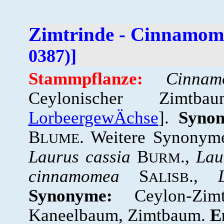
Zimtrinde - Cinnamom
0387)]
Stammpflanze:
Cinn
Ceylonischer Zimtb
LorbeergewÄchse
].
Syno
B
. Weitere Synonym
LUME
Laurus cassia
B
.,
Lau
URM
cinnamomea
S
.,
ALISB
Synonyme:
Ceylon-Zimt
Kaneelbaum, Zimtbaum.
E