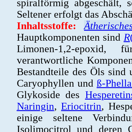
spiralförmig abgeschält, s
Seltener erfolgt das Absch
Inhaltsstoffe:
Ätherisch
Hauptkomponenten sind
R
Limonen-1,2-epoxid, 
verantwortliche Kompone
Bestandteile des Öls sind 
Caryophyllen und
ß-Phell
Glykoside des
Hesperetin
Naringin
,
Eriocitrin
, Hesp
einige seltene Verbind
Isolimocitrol und deren 