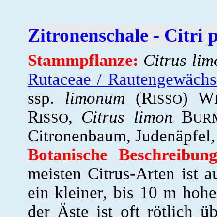
Zitronenschale - Citri
Stammpflanze:
Citrus li
Rutaceae / Rautengewächs
ssp.
limonum
(R
) W
ISSO
R
,
Citrus limon
B
ISSO
UR
Citronenbaum, Judenäpfel
Botanische Beschreibun
meisten Citrus-Arten ist a
ein kleiner, bis 10 m ho
der Äste ist oft rötlich 