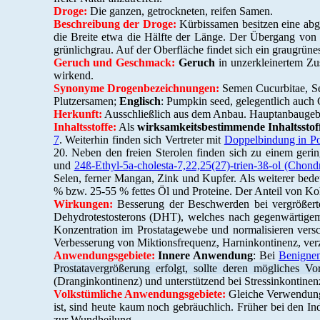
Droge:
Die ganzen, getrockneten, reifen Samen.
Beschreibung der Droge:
Kürbissamen besitzen eine abge
die Breite etwa die Hälfte der Länge. Der Übergang von O
grünlichgrau. Auf der Oberfläche findet sich ein graugrüne
Geruch und Geschmack:
Geruch
in unzerkleinertem Zu
wirkend.
Synonyme Drogenbezeichnungen:
Semen Cucurbitae, S
Plutzersamen;
Englisch
: Pumpkin seed, gelegentlich auch
Herkunft:
Ausschließlich aus dem Anbau. Hauptanbaugebi
Inhaltsstoffe:
Als
wirksamkeitsbestimmende Inhaltsstof
7
. Weiterhin finden sich Vertreter mit
Doppelbindung in Po
20. Neben den freien Sterolen finden sich zu einem ger
und
24ß-Ethyl-5
a
-cholesta-7,22,25(27)-trien-3ß-ol (Chondri
Selen, ferner Mangan, Zink und Kupfer. Als weiterer bedeu
% bzw. 25-55 % fettes Öl und Proteine. Der Anteil von Ko
Wirkungen:
Besserung der Beschwerden bei vergrößerte
Dehydrotestosterons (DHT), welches nach gegenwärtigem E
Konzentration im Prostatagewebe und normalisieren versch
Verbesserung von Miktionsfrequenz, Harninkontinenz, ve
Anwendungsgebiete:
Innere Anwendung
: Bei
Benignen
Prostatavergrößerung erfolgt, sollte deren mögliches Vo
(Dranginkontinenz) und unterstützend bei Stressinkontin
Volkstümliche Anwendungsgebiete:
Gleiche Verwendung
ist, sind heute kaum noch gebräuchlich. Früher bei den In
zur Wundheilung.