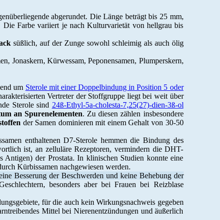
egenüberliegende abgerundet. Die Länge beträgt bis 25 mm,
ie Farbe variiert je nach Kulturvarietät von hellgrau bis
ack
süßlich, auf der Zunge sowohl schleimig als auch ölig
men, Jonaskern, Kürwessam, Peponensamen, Plumperskern,
egend um
Sterole mit einer Doppelbindung in Position 5 oder
rakterisierten Vertreter der Stoffgruppe liegt bei weit über
nde Sterole sind
24ß-Ethyl-5
a
-cholesta-7,25(27)-dien-3ß-ol
tum an Spurenelementen
. Zu diesen zählen insbesondere
toffen
der Samen dominieren mit einem Gehalt von 30-50
issamen enthaltenen
D
7-Sterole hemmen die Bindung des
rtlich ist, an zelluläre Rezeptoren, vermindern die DHT-
 Antigen) der Prostata. In klinischen Studien konnte eine
 durch Kürbissamen nachgewiesen werden.
eine Besserung der Beschwerden und keine Behebung der
eschlechtern, besonders aber bei Frauen bei Reizblase
ngsgebiete, für die auch kein Wirkungsnachweis gegeben
harntreibendes Mittel bei Nierenentzündungen und äußerlich