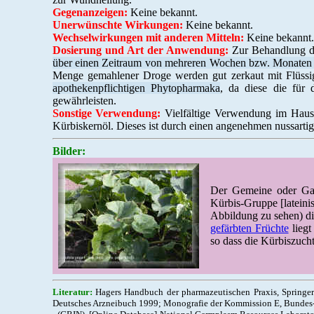
Gegenanzeigen:
Keine bekannt.
Unerwünschte Wirkungen:
Keine bekannt.
Wechselwirkungen mit anderen Mitteln:
Keine bekannt.
Dosierung und Art der Anwendung:
Zur Behandlung der
über einen Zeitraum von mehreren Wochen bzw. Monaten 
Menge gemahlener Droge werden gut zerkaut mit Flüssi
apothekenpflichtigen Phytopharmaka
, da diese die für 
gewährleisten.
Sonstige Verwendung:
Vielfältige Verwendung im Haush
Kürbiskernöl. Dieses ist durch einen angenehmen nussartig
Bilder:
Der Gemeine oder Gart
Kürbis-Gruppe [lateinis
Abbildung zu sehen) d
gefärbten Früchte
liegt
so dass die Kürbiszuch
Literatur:
Hagers Handbuch der pharmazeutischen Praxis, Springer-
Deutsches Arzneibuch 1999; Monografie der Kommission E, Bundes-