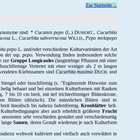
Zur Startseite ...
Synonyme sind: *
Cucumis pepo
(L.) D
.,
Cucurbita
UMORT
ucosa
L.,
Cucurbita subverrucosa
W
.,
Pepo melopepo
ILLD
ita pepo
L. und/oder verschiedene Kulturvarietäten der Art
on der ssp.
pepo
. Verwendung finden insbesondere solche
e zur
Gruppe Longicaules
(langtriebige Pflanzen mit einer
buschförmige Vertreter mit einer weniger als 2 m langen
wendeten Kürbissamen sind
Cucurbita maxima
D
.
und
UCH
en Stengel oder buschförmig (s. "Ergänzende Hinweise zum
chelig behaart und bei einzelnen Kulturformen mit Ranken
, 7 bis 10 cm breit, mit tief trichterförmiger Blütenkrone,
hen Blüten (diözisch). Die männlichen Blüten sind in
breit linealisch bis nahezu fadenförmig.
Kronblätter
hell-
n Kulturbedingungen aber auch erheblich größeren
Frucht
 ansonsten sehr verschieden gestaltet und verschiedenartig
m lange
Samen
, deren Gestalt wiederum je nach Kulturform
hezu weltweit kultiviert und vielfach auch verwildert in