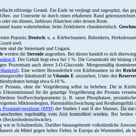
flacht eiförmige Gestalt. Ein Ende ist verjüngt und zugespitzt, das g
ber- zur Unterseite ist durch einen erhabenen Rand gekennzeichnet. D
s oder ein dünnes, farbloses Häutchen oder dessen Reste.
stand kaum wahrnehmbar, beim Zerkleinern charakteristisch.
Geschm
emen Peponis;
Deutsch
: u. a. Kürbschsamen, Babenkern, Herkulessa
 Gourd seed.
ete sind die Steiermark und Ungarn.
fe
werden die
Steroide
angesehen. Bei diesen handelt es sich überwi
sition 8
. Der Gehalt liegt etwa bei 1 %. Die Gesamtzahl der bislang cha
ingen Prozentsatz auch deren 3-O-Glucoside. Mengenmäßig dominiere
llasterol)
. Eine weitere Besonderheit von Kürbissamen ist der
Reich
tungsvoller Inhaltsstoff ist
Vitamin E
anzusehen. Unter den
Reserves
hlenhydraten beträgt etwa 6-10 %.
r Prostata, ohne die Vergrößerung selbst zu beheben. Die in Kürb
rkenntnisstand für die gutartige Vergrößerung der Prostata verantwo
iedene Stoffwechselparameter (z. B. saure Phosphatase, prostatisches
rzögertem Miktionsbeginn, Harnstrahlschwächung und Restharngefühl
 Prostatahyperplasie (BPH)
der Stadien I und II des Mannes.
Da nur 
ranschreiten regelmäßig vom Arzt kontrolliert werden.
Bei beiden G
enz (Beckenbodenschwäche).
 wie in Schulmedizin. Darüber hinausgehende volkstümliche Anwendu
dianern als Mittel gegen hohes Fieber, in Europa als Wurmmittel, als 