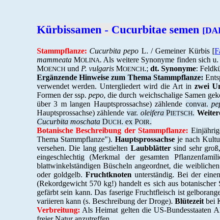
Kürbissamen - Cucurbitae semen
[DAB
Stammpflanze:
Cucurbita pepo
L. / Gemeiner Kürbis [
F
mammeata
M
. Als weitere Synonyme finden sich u.
OLINA
M
und
P. vulgaris
M
.;
dt. Synonyme
: Feldk
OENCH
OENCH
Ergänzende Hinweise zum Thema Stammpflanze:
Ents
verwendet werden. Untergliedert wird die Art in
zwei U
Formen der ssp.
pepo
, die durch weichschalige Samen gek
über 3 m langen Hauptsprossachse) zählende
convar
.
pe
Hauptsprossachse) zählende
var.
oleifera
P
.
Weitere
IETSCH
Cucurbita moschata
D
. ex P
.
UCH
OIR
Botanische Beschreibung der Stammpflanze:
Einjährig
Thema Stammpflanze").
Hauptsprossachse
je nach Kultu
versehen. Die lang gestielten
Laubblätter
sind sehr groß,
eingeschlechtig (Merkmal der gesamten Pflanzenfamil
blattwinkelständigen Büscheln angeordnet, die weiblichen 
oder goldgelb.
Fruchtknoten
unterständig. Bei der eine
(Rekordgewicht 570 kg!) handelt es sich aus botanischer S
gefärbt sein kann. Das faserige Fruchtfleisch ist gelboran
variieren kann (s. Beschreibung der Droge).
Blütezeit
bei K
Verbreitung:
Als Heimat gelten die US-Bundesstaaten Ala
freier Natur anzutreffen.