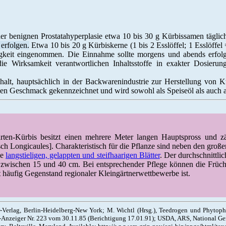
 benignen Prostatahyperplasie etwa 10 bis 30 g Kürbissamen täglich
erfolgen.
Etwa 10 bis 20 g Kürbiskerne (1 bis 2 Esslöffel; 1 Esslöffel 
gkeit eingenommen. Die Einnahme sollte morgens und abends erfol
die Wirksamkeit verantwortlichen Inhaltsstoffe in exakter Dosieru
alt, hauptsächlich in der Backwarenindustrie zur Herstellung von 
en Geschmack gekennzeichnet und wird sowohl als Speiseöl als auch al
en-Kürbis besitzt einen mehrere Meter langen Hauptspross und zäh
ch Longicaules]. Charakteristisch für die Pflanze sind neben den großen
ie
langstieligen, gelappten und steifhaarigen Blätter
. Der durchschnittl
 zwischen 15 und 40 cm. Bei entsprechender Pflege können die Früch
t häufig Gegenstand regionaler Kleingärtnerwettbewerbe ist.
Verlag, Berlin-Heidelberg-New York; M. Wichtl (Hrsg.), Teedrogen und Phytopha
Anzeiger Nr. 223 vom 30.11.85 (Berichtigung 17.01.91); USDA, ARS, National Ge