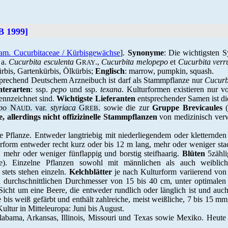
 1999]
am. Cucurbitaceae / Kürbisgewächse
].
Synonyme
: Die wichtigsten 
 a.
Cucurbita esculenta
G
.,
Cucurbita melopepo
et
Cucurbita verr
RAY
ürbis, Gartenkürbis, Ölkürbis;
Englisch
: marrow, pumpkin, squash.
prechend Deutschem Arzneibuch ist darf als Stammpflanze nur
Cucurb
nterarten
: ssp.
pepo
und ssp.
texana
. Kulturformen existieren nur v
ennzeichnet sind.
Wichtigste Lieferanten
entsprechender Samen ist di
po
N
. var.
styriaca
G
.
sowie die zur
Gruppe Brevicaules
(
AUD
REB
, allerdings nicht offizizinelle Stammpflanzen
von medizinisch ver
e Pflanze. Entweder langtriebig mit niederliegendem oder kletternd
rform entweder recht kurz oder bis 12 m lang, mehr oder weniger sta
 mehr oder weniger fünflappig und borstig steifhaarig.
Blüten
5zählig
ie). Einzelne Pflanzen sowohl mit männlichen als auch weiblic
stets stehen einzeln.
Kelchblätter
je nach Kulturform variierend von 
n durchschnittlichen Durchmesser von 15 bis 40 cm, unter optimale
icht um eine Beere, die entweder rundlich oder länglich ist und auch
ge bis weiß gefärbt und enthält zahlreiche, meist weißliche, 7 bis 15 m
ultur in Mitteleuropa: Juni bis August.
bama, Arkansas, Illinois, Missouri und Texas sowie Mexiko. Heute na