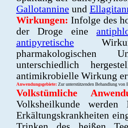
Gallotannine
und
Ellagitan
Wirkungen:
Infolge des h
der Droge eine
antiphl
antipyretische
Wirkung
pharmakologischen 
unterschiedlich hergest
antimikrobielle Wirkung erm
Anwendungsgebiete:
Zur unterstützenden Behandlung von E
Volkstümliche Anwendu
Volksheilkunde werden 
Erkältungskrankheiten ein
Trinken des heißen Tees