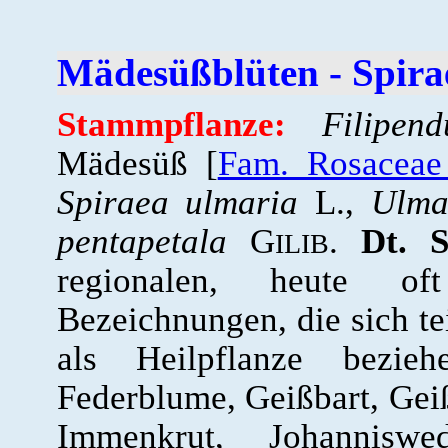
Mädesüßblüten - Spira
Stammpflanze:
Filipen
Mädesüß [
Fam. Rosaceae
Spiraea ulmaria
L.,
Ulma
pentapetala
G
.
Dt. 
ILIB
regionalen, heute o
Bezeichnungen, die sich t
als Heilpflanze bezieh
Federblume, Geißbart, Geiß
Immenkrut, Johanniswe