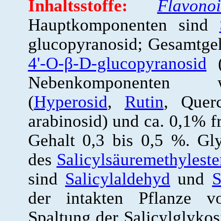
Inhaltsstoffe:
Flavono
Hauptkomponenten sind
glucopyranosid; Gesamtge
4'-O-β-D-glucopyranosid
(
Nebenkomponenten we
(
Hyperosid
,
Rutin
, Querc
arabinosid) und ca. 0,1% f
Gehalt 0,3 bis 0,5 %. Gl
des
Salicylsäuremethyleste
sind
Salicylaldehyd
und
S
der intakten Pflanze vo
Spaltung der Salicylglyko