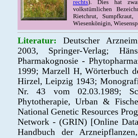
rechts
). Dies hat zwa
volkstümlichen Bezei
Rietchrut, Sumpfkraut, 
Wiesenkönigin, Wiesensp
Literatur:
Deutscher Arzneim
2003, Springer-Verlag; Hä
Pharmakognosie - Phytopharmazi
1999; Marzell H, Wörterbuch d
Hirzel, Leipzig 1943; Monogra
Nr. 43 vom 02.03.1989; Sc
Phytotherapie, Urban & Fisc
National Genetic Resources Pro
Network - (GRIN) [Online Dat
Handbuch der Arzneipflanzen, 