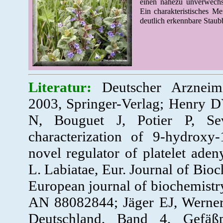
einen nahezu unverwech
Ein charakteristisches Me
deutlich erkennbare Staubb
Literatur:
Deutscher Arzneim
2003, Springer-Verlag; Henry DY
N, Bouguet J, Potier P, Se
characterization of 9-hydroxy-1
novel regulator of platelet ade
L. Labiatae, Eur. Journal of Bio
European journal of biochemistr
AN 88082844; Jäger EJ, Werner
Deutschland, Band 4, Gefäßp