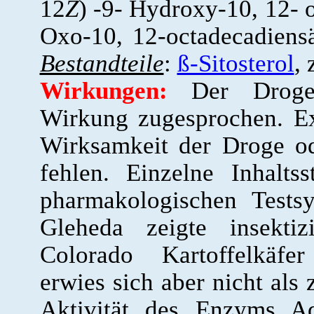
12
Z
) -9- Hydroxy-10, 12- 
Oxo-10, 12-octadecadiens
Bestandteile
:
ß-Sitosterol
,
Wirkungen:
Der Droge
Wirkung zugesprochen. Ex
Wirksamkeit der Droge ode
fehlen. Einzelne Inhalts
pharmakologischen Tests
Gleheda zeigte insekti
Colorado Kartoffelkäfe
erwies sich aber nicht als
Aktivität des Enzyms Ad