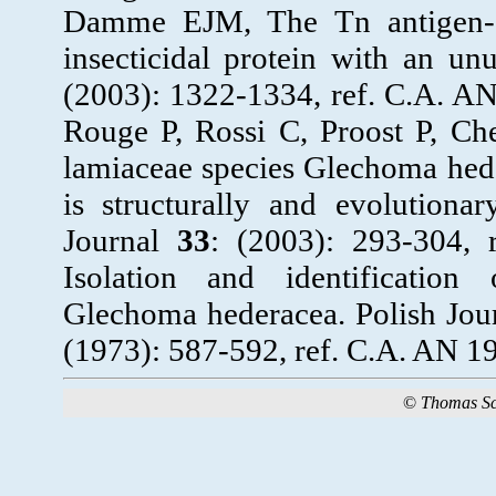
Damme EJM, The Tn antigen-sp
insecticidal protein with an u
(2003): 1322-1334, ref. C.A. 
Rouge P, Rossi C, Proost P, C
lamiaceae species Glechoma heder
is structurally and evolutionar
Journal
33
: (2003): 293-304,
Isolation and identification
Glechoma hederacea. Polish Jo
(1973): 587-592, ref. C.A. AN 1
©
Thomas S