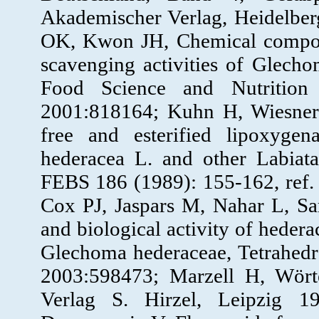
Akademischer Verlag, Heidelber
OK, Kwon JH, Chemical composit
scavenging activities of Glecho
Food Science and Nutritio
2001:818164; Kuhn H, Wiesner
free and esterified lipoxyge
hederacea L. and other Labiata
FEBS 186 (1989): 155-162, ref
Cox PJ, Jaspars M, Nahar L, Sark
and biological activity of heder
Glechoma hederaceae, Tetrahed
2003:598473; Marzell H, Wört
Verlag S. Hirzel, Leipzig 1