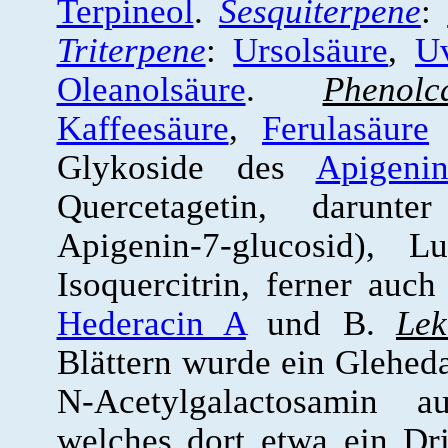
Terpineol
.
Sesquiterpene
:
Triterpene
:
Ursolsäure
,
U
Oleanolsäure
.
Phenolc
Kaffeesäure
,
Ferulasäure
u
Glykoside des
Apigenin
Quercetagetin, darunt
Apigenin-7-glucosid), Lu
Isoquercitrin, ferner auc
Hederacin A
und B.
Lek
Blättern wurde ein Gleheda
N-Acetylgalactosamin a
welches dort etwa ein Dri