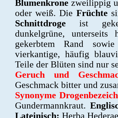
Blumenkrone
zweilippig un
oder weiß. Die
Früchte
si
Schnittdroge
ist gekenn
dunkelgrüne, unterseits 
gekerbtem Rand sowie 
vierkantige, häufig blauvi
Teile der Blüten sind nur s
Geruch und Geschmac
Geschmack bitter und zus
Synonyme Drogenbezeich
Gundermannkraut.
Englis
Lateinisch:
Herba Hederae t