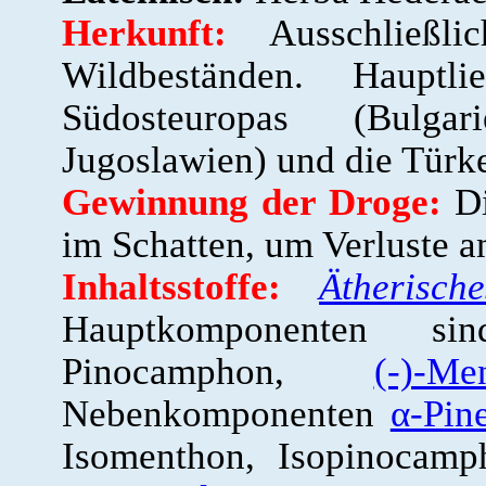
Herkunft:
Ausschließl
Wildbeständen. Hauptli
Südosteuropas (Bulga
Jugoslawien) und die Türke
Gewinnung der Droge:
Di
im Schatten, um Verluste a
Inhaltsstoffe:
Ätherisch
Hauptkomponenten s
Pinocamphon,
(-)-Me
Nebenkomponenten
α-Pin
Isomenthon, Isopinocam