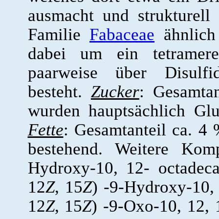
ausmacht und strukturell
Familie
Fabaceae
ähnlich 
dabei um ein tetramere
paarweise über Disulfi
besteht.
Zucker
: Gesamta
wurden hauptsächlich Glu
Fette
: Gesamtanteil ca. 4
bestehend. Weitere Kom
Hydroxy-10, 12- octadec
12
Z
, 15
Z
) -9-Hydroxy-10, 
12
Z
, 15
Z
) -9-Oxo-10, 12, 