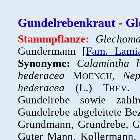
Gundelrebenkraut - G
Stammpflanze:
Glechoma
Gundermann [
Fam. Lamia
Synonyme:
Calamintha 
hederacea
M
,
Nep
OENCH
hederacea
(L.) T
REV
Gundelrebe sowie zahl
Gundelrebe abgeleitete Be
Grundmann, Grundrebe, G
Guter Mann, Kollermann,