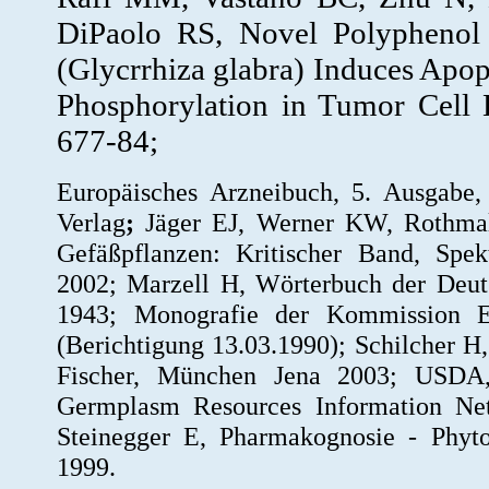
DiPaolo RS, Novel Polyphenol 
(Glycrrhiza glabra) Induces Apop
Phosphorylation in Tumor Cell 
677-84;
Europäisches Arzneibuch, 5. Ausgabe
Verlag
;
Jäger EJ, Werner KW, Rothmal
Gefäßpflanzen: Kritischer Band, Spe
2002; Marzell H, Wörterbuch der Deuts
1943; Monografie der Kommission E
(Berichtigung 13.03.1990); Schilcher 
Fischer, München Jena 2003; USDA,
Germplasm Resources Information Net
Steinegger E, Pharmakognosie - Phyto
1999.