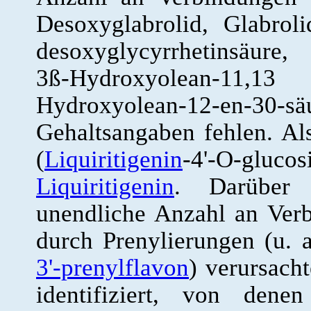
Desoxyglabrolid, Glabroli
desoxyglycyrrhetinsäur
3ß-Hydroxyolean-11,13
Hydroxyolean-12-en-30
Gehaltsangaben fehlen. Als
(
Liquiritigenin
-4'-O-glu
Liquiritigenin
. Darüber
unendliche Anzahl an Verb
durch Prenylierungen (u. 
3'-prenylflavon
) verursacht
identifiziert, von dene