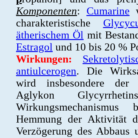
Komponenten
:
Cumarine
w
charakteristische
Glycyc
ätherischem Öl
mit Bestand
Estragol
und 10 bis 20 % Po
Wirkungen:
Sekretolytis
antiulcerogen
. Die Wirks
wird insbesondere der 
Aglykon Glycyrrheti
Wirkungsmechanismus b
Hemmung der Aktivität 
Verzögerung des Abbaus 