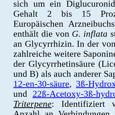
sich um ein Diglucuron
Gehalt 2 bis 15 Proze
Europäischen Arzneibuch
enthält die von
G. inflata
s
an Glycyrrhizin. In der vo
zahlreiche weitere Saponin
der Glycyrrhetinsäure (Li
und B) als auch anderer Sa
12-en-30-säure
,
3ß-Hydrox
und
22ß-Acetoxy-3ß-hydr
Triterpene
: Identifizier
Anzahl an Verbindungen 