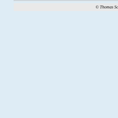
©
Thomas S