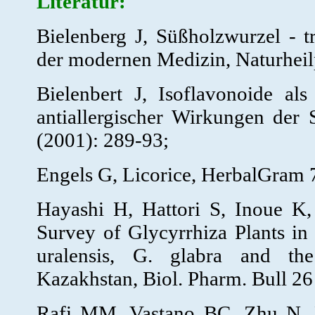
Literatur:
Bielenberg J, Süßholzwurzel - tr
der modernen Medizin, Naturheil
Bielenbert J, Isoflavonoide al
antiallergischer Wirkungen der 
(2001): 289-93;
Engels G, Licorice, HerbalGram 7
Hayashi H, Hattori S, Inoue K
Survey of Glycyrrhiza Plants in 
uralensis, G. glabra and the
Kazakhstan, Biol. Pharm. Bull 26
Rafi MM, Vastano BC, Zhu N, 