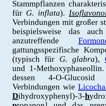
Stammpflanzen charakteris
für
G. inflata
).
Isoflavono
Verbindungen mit großer stru
beispielsweise das auc
anzutreffende
Formon
gattungsspezifische Kom
(typisch für
G. glabra
),
und 1-Methoxyphaseollin
dessen 4-O-Glucosid I
Verbindungen wie
Licocha
D
ihydroxyphenyl)-3-
h
ydro
p
ropanon]
und das preny