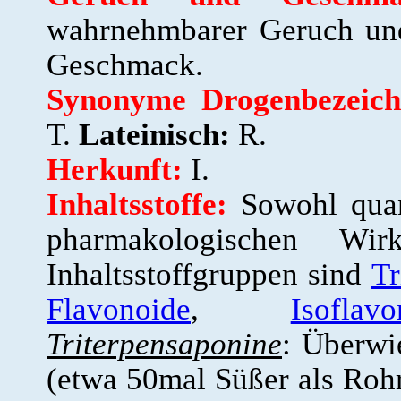
wahrnehmbarer Geruch und 
Geschmack.
Synonyme Drogenbezeich
T.
Lateinisch:
R.
Herkunft:
I.
Inhaltsstoffe:
Sowohl quan
pharmakologischen Wi
Inhaltsstoffgruppen sind
Tr
Flavonoide
,
Isoflavo
Triterpensaponine
:
Überwie
(etwa 50mal Süßer als Roh