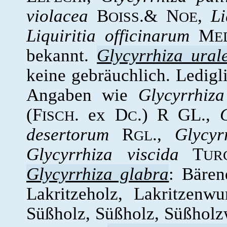
violacea
B
.& N
,
Li
OISS
OE
Liquiritia officinarum
M
E
bekannt.
Glycyrrhiza ural
keine gebräuchlich. Ledigli
Angaben wie
Glycyrrhiz
(F
. ex D
.) R GL.,
ISCH
C
desertorum
R
.,
Glycyr
GL
Glycyrrhiza viscida
T
UR
Glycyrrhiza glabra
: Bären
Lakritzeholz, Lakritzenwu
Süßholz, Süßholz, Süßholz