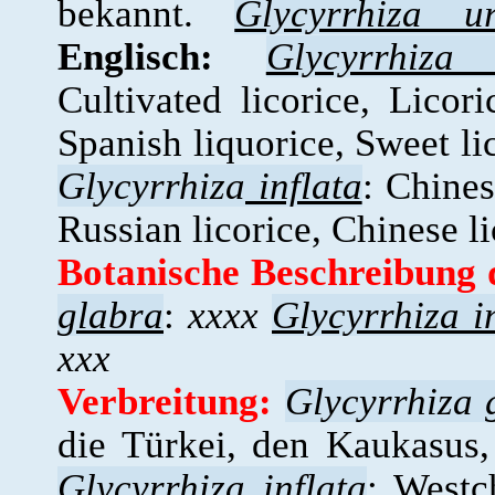
bekannt.
Glycyrrhiza ur
Englisch:
Glycyrrhiza
Cultivated licorice, Licori
Spanish liquorice, Sweet li
Glycyrrhiza
inflata
: Chines
Russian licorice, Chinese li
Botanische Beschreibung
glabra
:
xxxx
Glycyrrhiza i
xxx
Verbreitung:
Glycyrrhiza 
die Türkei, den Kaukasus,
Glycyrrhiza inflata
: Westc