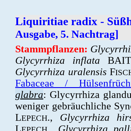
Liquiritiae radix - Sü
Ausgabe, 5. Nachtrag]
Stammpflanzen:
Glycyrrhi
Glycyrrhiza inflata
BAIT.
Glycyrrhiza uralensis
F
ISC
Fabaceae / Hülsenfrücht
glabra
: Glycyrrhiza gland
weniger gebräuchliche Sy
L
.,
Glycyrrhiza hir
EPECH
L
.,
Glycyrrhiza pall
EPECH