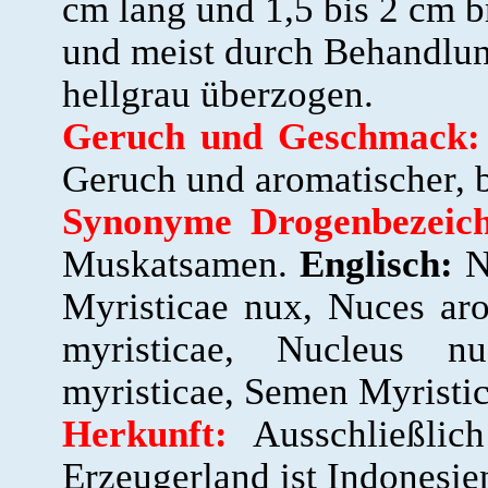
cm lang und 1,5 bis 2 cm br
und meist durch Behandlun
hellgrau überzogen.
Geruch und Geschmack:
Geruch und aromatischer, 
Synonyme Drogenbezeic
Muskatsamen.
Englisch:
N
Myristicae nux, Nuces aro
myristicae, Nucleus n
myristicae, Semen Myristi
Herkunft:
Ausschließlic
Erzeugerland ist Indonesie