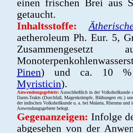
einen frischen Brei aus
getaucht.
Inhaltsstoffe:
Ätherisc
aetheroleum Ph. Eur. 5, 
Zusammengeset
Monoterpenkohlenwassers
Pinen
) und ca. 10 % P
Myristicin
).
Anwendungsgebiete:
Ausschließlich in der Volksheilkunde
Darm-Trakts (Durchfall, Magenkrämpfe, Blähungen etc.) un
der indischen Volksheilkunde u. a. bei Malaria, Rheuma und 
Anwendungsgebiete belegt.
Gegenanzeigen:
Infolge d
abgesehen von der Anwen