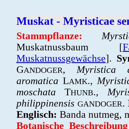
Muskat - Myristicae s
Stammpflanze:
Myrst
Muskatnussbaum [
Muskatnussgewächse
].
Sy
G
,
Myristica 
ANDOGER
aromatica
L
.,
Myristi
AMK
moschata
T
.,
Myris
HUNB
philippinensis
.
GANDOGER
Englisch:
Banda nutmeg, m
Botanische Beschreibun