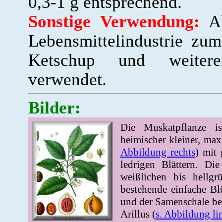
0,3-1 g entsprechend.
Sonstige Verwendung:
Al
Lebensmittelindustrie zu
Ketschup und weitere
verwendet.
Bilder:
Die Muskatpflanze is
heimischer kleiner, m
Abbildung rechts
) mit
ledrigen Blättern. Di
weißlichen bis hellgr
bestehende einfache Bl
und der Samenschale befi
Arillus (
s. Abbildung li