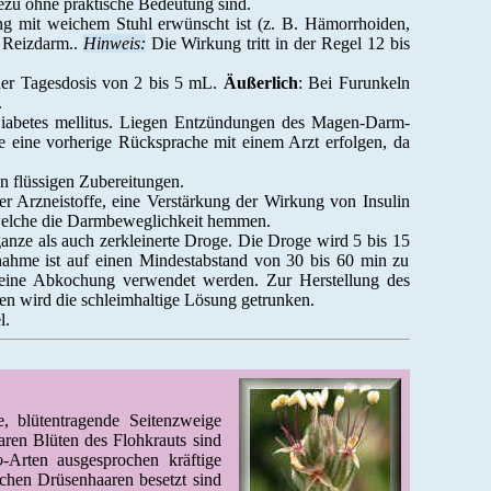
ezu ohne praktische Bedeutung sind.
ung mit weichem Stuhl erwünscht ist (z. B. Hämorrhoiden,
; Reizdarm..
Hinweis:
Die Wirkung tritt in der Regel 12 bis
iner Tagesdosis von 2 bis 5 mL.
Äußerlich
: Bei Furunkeln
.
iabetes mellitus. Liegen Entzündungen des Magen-Darm-
e eine vorherige Rücksprache mit einem Arzt erfolgen, da
on flüssigen Zubereitungen.
er Arzneistoffe, eine Verstärkung der Wirkung von Insulin
 welche die Darmbeweglichkeit hemmen.
anze als auch zerkleinerte Droge. Die Droge wird 5 bis 15
nahme ist auf einen Mindestabstand von 30 bis 60 min zu
r eine Abkochung verwendet werden. Zur Herstellung des
n wird die schleimhaltige Lösung getrunken.
l.
, blütentragende Seitenzweige
aren Blüten des Flohkrauts sind
o
-Arten ausgesprochen kräftige
ichen Drüsenhaaren besetzt sind