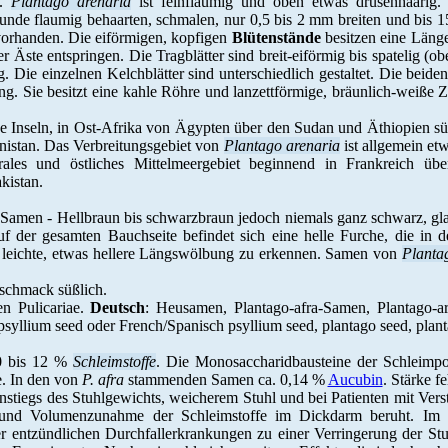
l.
Plantago arenaria
ist feinflaumig und oben etwas drüsenhaarig.
unde flaumig behaarten, schmalen, nur 0,5 bis 2 mm breiten und bis
) vorhanden. Die eiförmigen, kopfigen
Blütenstände
besitzen eine Länge 
r Äste entspringen. Die Tragblätter sind breit-eiförmig bis spatelig (ob
g. Die einzelnen Kelchblätter sind unterschiedlich gestaltet. Die beide
g. Sie besitzt eine kahle Röhre und lanzettförmige, bräunlich-weiße Z
e Inseln, in Ost-Afrika von Ägypten über den Sudan und Äthiopien süd
enistan. Das Verbreitungsgebiet von
Plantago arenaria
ist allgemein et
rales und östliches Mittelmeergebiet beginnend in Frankreich über
kistan.
amen - Hellbraun bis schwarzbraun jedoch niemals ganz schwarz, glatt
uf der gesamten Bauchseite befindet sich eine helle Furche, die in d
ne leichte, etwas hellere Längswölbung zu erkennen. Samen von
Planta
schmack süßlich.
n Pulicariae.
Deutsch
: Heusamen, Plantago-afra-Samen, Plantago-ar
 psyllium seed oder French/Spanisch psyllium seed, plantago seed, plant
0 bis 12 %
Schleimstoffe
. Die Monosaccharidbausteine der Schleimpo
e. In den von
P. afra
stammenden Samen ca. 0,14 %
Aucubin
. Stärke f
Anstiegs des Stuhlgewichts, weicherem Stuhl und bei Patienten mit Ve
 und Volumenzunahme der Schleimstoffe im Dickdarm beruht. Im 
r entzündlichen Durchfallerkrankungen zu einer Verringerung der Stu