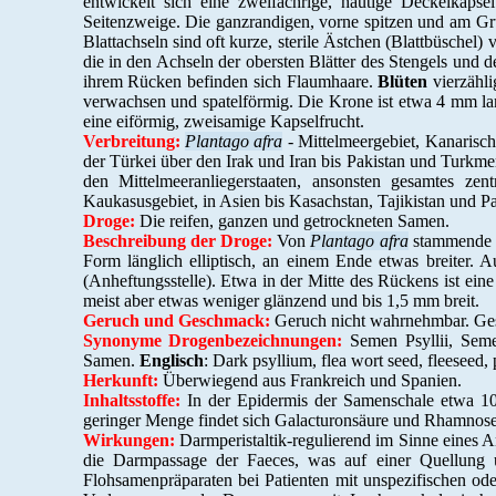
entwickelt sich eine zweifächrige, häutige Deckelkapse
Seitenzweige. Die ganzrandigen, vorne spitzen und am Gr
Blattachseln sind oft kurze, sterile Ästchen (Blattbüschel
die in den Achseln der obersten Blätter des Stengels und de
ihrem Rücken befinden sich Flaumhaare.
Blüten
vierzähli
verwachsen und spatelförmig. Die Krone ist etwa 4 mm lan
eine eiförmig, zweisamige Kapselfrucht.
Verbreitung:
Plantago afra
- Mittelmeergebiet, Kanarisch
der Türkei über den Irak und Iran bis Pakistan und Turkm
den Mittelmeeranliegerstaaten, ansonsten gesamtes zent
Kaukasusgebiet, in Asien bis Kasachstan, Tajikistan und Pa
Droge:
Die reifen, ganzen und getrockneten Samen.
Beschreibung der Droge:
Von
Plantago afra
stammende S
Form länglich elliptisch, an einem Ende etwas breiter. A
(Anheftungsstelle). Etwa in der Mitte des Rückens ist ei
meist aber etwas weniger glänzend und bis 1,5 mm breit.
Geruch und Geschmack:
Geruch nicht wahrnehmbar. Ge
Synonyme Drogenbezeichnungen:
Semen Psyllii, Seme
Samen.
Englisch
: Dark psyllium, flea wort seed, fleeseed,
Herkunft:
Überwiegend aus Frankreich und Spanien.
Inhaltsstoffe:
In der Epidermis der Samenschale etwa 1
geringer Menge findet sich Galacturonsäure und Rhamnos
Wirkungen:
Darmperistaltik-regulierend im Sinne eines 
die Darmpassage der Faeces, was auf einer Quellung
Flohsamenpräparaten bei Patienten mit unspezifischen ode