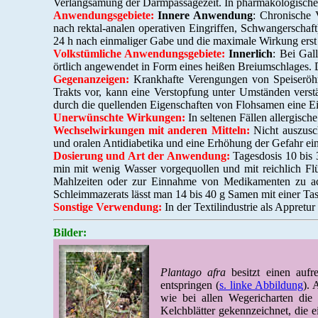
Verlangsamung der Darmpassagezeit. In pharmakologischen
Anwendungsgebiete:
Innere Anwendung
: Chronische 
nach rektal-analen operativen Eingriffen, Schwangerschaft
24 h nach einmaliger Gabe und die maximale Wirkung erst 
Volkstümliche Anwendungsgebiete:
Innerlich
: Bei Gal
örtlich angewendet in Form eines heißen Breiumschlages. D
Gegenanzeigen:
Krankhafte Verengungen von Speiseröhr
Trakts vor, kann eine Verstopfung unter Umständen verst
durch die quellenden Eigenschaften von Flohsamen eine E
Unerwünschte Wirkungen:
In seltenen Fällen allergisch
Wechselwirkungen mit anderen Mitteln:
Nicht auszusch
und oralen Antidiabetika und eine Erhöhung der Gefahr e
Dosierung und Art der Anwendung:
Tagesdosis 10 bis 
min mit wenig Wasser vorgequollen und mit reichlich Fl
Mahlzeiten oder zur Einnahme von Medikamenten zu acht
Schleimmazerats lässt man 14 bis 40 g Samen mit einer T
Sonstige Verwendung:
In der Textilindustrie als Appret
Bilder:
Plantago afra
besitzt einen aufr
entspringen (
s. linke Abbildung
). 
wie bei allen Wegericharten die
Kelchblätter gekennzeichnet, die 