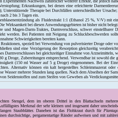
 Experimenten Nachweis zahlreicher weiterer Effekte, die jedoch nah
Verstopfung; Erkrankungen, bei denen eine erleichterte Darmentleer
); Unterstützende Therapie bei Durchfällen unterschiedlicher Ursache
nach 2 bis 3 Tagen ein.
lenblasenentzündung als Fluidextrakt 1:1 (Ethanol 25 %, V/V) mit e
ie Wirksamkeit bei diesen Anwendungsgebieten ist bisher nicht belegt
e und Magen-Darm-Traktes, Darmverschluss, schwer einstellbarer D
ärkt werden. Bei Patienten mit Neigung zu Schluckbeschwerden sollt
innahme Schwierigkeiten bereiten kann.
e Reaktionen, speziell bei Verwendung von pulverisierter Droge oder v
ließen sind eine Verzögerung der Resorption gleichzeitig verabreicht
ines Darmverschlusses bei gleichzeitiger Einnahme von Arzneimitteln,
30 g Droge, Zubereitungen entsprechend. Verwendbar ist sowohl die g
üssigkeit (150 ml Wasser auf 5 g Droge) eingenommen. Bei der Ein
en. Alternativ können ein kalt hergestelltes Schleimmazerat ode
asse Wasser mehrere Stunden lang quellen. Nach dem Abseihen der Same
ur von Seidenstoffen und zum Steifen von Geweben als Verdickungsmitte
echten Stengel, dem im oberen Drittel in den Blattachseln mehrere
Auffälligstes Merkmal der sehr kleinen und insgesamt daher unscheinb
 langen Staubblätter. Daneben ist das Flohkraut durch für
Plantag
einen durchsichtige, pergamentartige Ränder aufweisen und mit zahlre