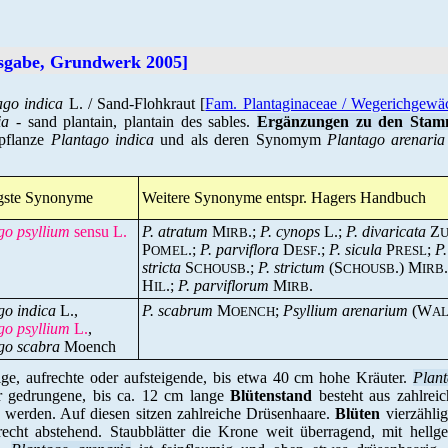
usgabe, Grundwerk 2005]
ago indica
L. / Sand-Flohkraut [
Fam. Plantaginaceae / Wegerichgewä
ia
- sand plantain, plantain des sables.
Ergänzungen zu den Stam
pflanze
Plantago indica
und als deren Synomym
Plantago arenaria
gste Synonyme
Weitere Synonyme entspr. Hagers Handbuch
go psyllium
sensu L.
P. atratum
M
.;
P. cynops
L.;
P. divaricata
Z
IRB
P
.;
P. parviflora
D
.;
P. sicula
P
;
P.
OMEL
ESF
RESL
stricta
S
.;
P. strictum
(S
.) M
CHOUSB
CHOUSB
IRB
H
.;
P. parviflorum
M
.
IL
IRB
go indica
L.,
P. scabrum
M
;
Psyllium arenarium
(W
OENCH
A
go psyllium
L.
,
go scabra
Moench
ge, aufrechte oder aufsteigende, bis etwa 40 cm hohe Kräuter.
Plant
r gedrungene, bis ca. 12 cm lange
Blütenstand
besteht aus zahlreic
werden. Auf diesen sitzen zahlreiche Drüsenhaare.
Blüten
vierzählig
erecht abstehend. Staubblätter die Krone weit überragend, mit hel