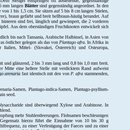
 Dem Stengel entspringen oft abstehende, gegenständige
 15 mm langen
Blätter
sind gegenständig angeordnet. In den
von 1 bis 1,5 cm. Sie sitzen auf 5 bis 8 cm langen Stielen,
ere), braun gefärbt und breit hellbraun-häutig berandet. Auf
n hinteren sind frei, länglich und gewimpert, die 2 vorderen
ipfel. Aus dem oberständigen Fruchtknoten entwickelt sich
lich bis nach Tansania, Arabische Halbinsel, in Asien von
was östlicher gelegen als das von
Plantago afra
. In Afrika in
 Italien, Mittel- (Slovakei, Österreich) und Osteuropa,
 und glänzend, 2 bis 3 mm lang und 0,8 bis 1,0 mm breit.
er Mitte eine hellere Stelle mit verdicktem Rand aufweist
go arenaria
fast identisch mit den von
P. afra
stammenden,
enaria-Samen, Plantago-indica-Samen, Plantago-psyllium-
ain seed.
lysaccharide sind überwiegend Xylose und Arabinose. In
ehlend.
rstopfung mehr Stuhlentleerungen. Flohsamen beschleunigen
Gegensatz hierzu führt die Einnahme von 10 bis 30 g
hlfrequenz, zu einer Verfestigung der Faeces und zu einer