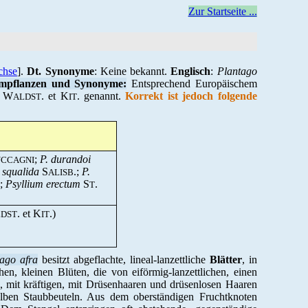
Zur Startseite ...
chse
].
Dt. Synonyme
: Keine bekannt.
Englisch
:
Plantago
mpflanzen und Synonyme:
Entsprechend Europäischem
W
. et K
. genannt.
Korrekt ist jedoch folgende
ALDST
IT
;
P. durandoi
UCCAGNI
 squalida
S
.;
P.
ALISB
.;
Psyllium erectum
S
.
T
. et K
.)
LDST
IT
ago afra
besitzt abgeflachte, lineal-lanzettliche
Blätter
, in
hen, kleinen Blüten, die von eiförmig-lanzettlichen, einen
, mit kräftigen, mit Drüsenhaaren und drüsenlosen Haaren
lgelben Staubbeuteln. Aus dem oberständigen Fruchtknoten