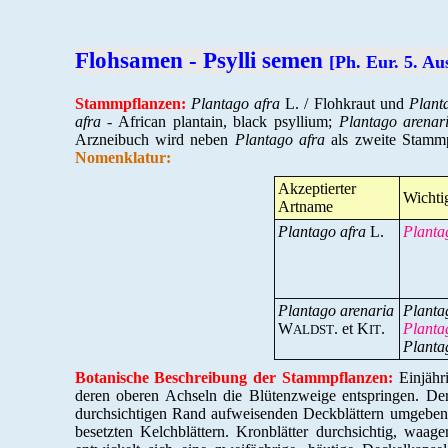
Flohsamen - Psylli semen
[Ph. Eur. 5. A
Stammpflanzen:
Plantago afra
L. / Flohkraut und
Plant
afra
- African plantain, black psyllium;
Plantago arenar
Arzneibuch wird neben
Plantago afra
als zweite Stamm
Nomenklatur:
Akzeptierter
Wichti
Artname
Plantago afra
L.
Planta
Plantago arenaria
Planta
W
. et K
.
Planta
ALDST
IT
Planta
Botanische Beschreibung der Stammpflanzen:
Einjähri
deren oberen Achseln die Blütenzweige entspringen. De
durchsichtigen Rand aufweisenden Deckblättern umgeben 
besetzten Kelchblättern. Kronblätter durchsichtig, waag