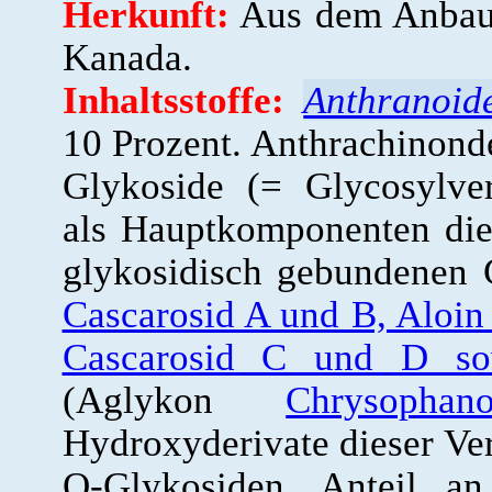
Herkunft:
Aus dem Anbau 
Kanada.
Inhaltsstoffe:
Anthranoid
10 Prozent. Anthrachinonde
Glykoside (= Glycosylver
als Hauptkomponenten die
glykosidisch gebundenen
Cascarosid A und B, Aloin
Cascarosid C und D so
(Aglykon
Chrysophano
Hydroxyderivate dieser Ve
O-Glykosiden. Anteil a