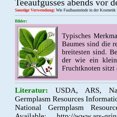
Teeaufgusses abends vor d
Sonstige Verwendung:
Wie Faulbaumrinde in der Kosmetik z
Bilder:
Typisches Merkma
Baumes sind die re
breitesten sind. B
der wie ein klei
Fruchtknoten sitzt 
Literatur:
USDA, ARS, Natio
Germplasm Resources Informatio
National Germplasm Resource
Available: http://www.ars-grin