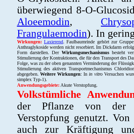
überwiegend 8-O-Glucosid
Aloeemodin
,
Chryso
Frangulaemodin
). In geri
Wirkungen:
Laxierend
. Faulbaumrinde gehört zur Gruppe
Anthraglykoside werden nicht resorbiert. Im Dickdarm erfol
Form darstellen. Der
Wirkungsmechanismus
besteht ver
Stimulierung der Kontraktionen, die für den Transport des Da
Folge, was zu der oben genannten Verminderung der Flüssigke
Stimulierung des aktiven Transportmechanismus Chloridi
abgegeben.
Weitere Wirkungen
: In
in vitro
Versuchen wurd
simplex Typ-1).
Anwendungsgebiete:
Akute Verstopfung.
Volkstümliche Anwendun
der Pflanze von der U
Verstopfung genutzt. Von
auch zur Kräftigung 