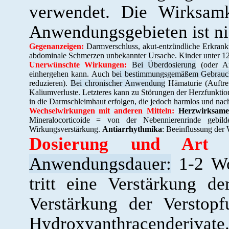
verwendet. Die Wirksamk
Anwendungsgebieten ist nic
Gegenanzeigen:
Darmverschluss, akut-entzündliche Erkrank
abdominale Schmerzen unbekannter Ursache. Kinder unter 12
Unerwünschte Wirkungen:
Bei Überdosierung
(oder An
einhergehen kann. Auch
bei bestimmungsgemäßem Gebrauc
reduzieren).
Bei chronischer Anwendung
Hämaturie (Auftre
Kaliumverluste. Letzteres kann zu Störungen der Herzfunkti
in die Darmschleimhaut erfolgen, die jedoch harmlos und nach
Wechselwirkungen mit anderen Mitteln:
Herzwirksame
Mineralocorticoide = von der Nebennierenrinde gebild
Wirkungsverstärkung.
Antiarrhythmika
: Beeinflussung der
Dosierung und Art 
Anwendungsdauer:
1-2 Wo
tritt eine Verstärkung d
Verstärkung der Verstop
Hydroxyanthracenderivate.