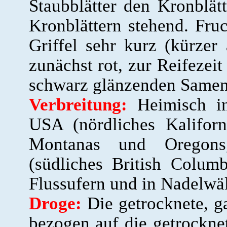
Staubblätter den Kronblä
Kronblättern stehend. Fruc
Griffel sehr kurz (kürzer
zunächst rot, zur Reifezei
schwarz glänzenden Samen
Verbreitung:
Heimisch in
USA (nördliches Kaliforn
Montanas und Oregons
(südliches British Colu
Flussufern und in Nadelwä
Droge:
Die getrocknete, ga
bezogen auf die getrockne