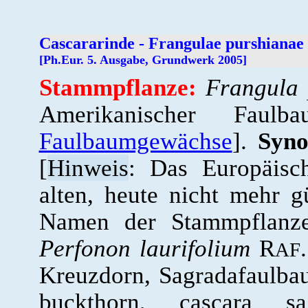
Cascararinde - Frangulae purshianae 
[Ph.Eur. 5. Ausgabe, Grundwerk 2005]
Stammpflanze:
Frangula 
Amerikanischer Faul
Faulbaumgewächse
].
Syn
[
Hinweis
: Das Europäisc
alten, heute nicht mehr 
Namen der Stammpflanz
Perfonon laurifolium
R
AF
Kreuzdorn, Sagradafaulb
buckthorn, cascara sa