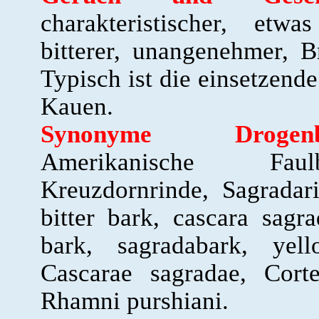
charakteristischer, et
bitterer, unangenehmer, 
Typisch ist die einsetzend
Kauen.
Synonyme Drogenbez
Amerikanische Faul
Kreuzdornrinde, Sagradar
bitter bark, cascara sagr
bark, sagradabark, ye
Cascarae sagradae, Cort
Rhamni purshiani.