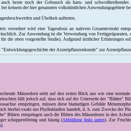
 auch heute noch der Gebrauch als harn- und schweißtreibendes M
 bei keinem der hier genannten volkstümlichen Anwendungsgebiete bel
agenbeschwerden und Übelkeit auftreten.
ders verordnet wird eine Tagesdosis an nativem Gesamtextrakt ent
räuchlich. Zur Anwendung ist die Verwendung von Fertigpräparaten, d
 für die oben vorgestellte Studie). Aufgrund ärztlicher Erfahrungen s
"Entwicklungsgeschichte der Arzneipflanzenkunde" zur Arzneipflanze
chende Mäusedorn sieht auf den ersten Blick aus wie eine normale b
rachten fällt jedoch auf, dass sich auf der Unterseite der "Blätter" Bl
rossachse entspringen, müssen diese blattartigen Gebilde Metamorpho
 sich hierbei exakt um Phyllokladien handelt, d. h. zum Zwecke der Ph
e" Blüten entspringen auch die Blüten des Mäusedorns in den Achsel
iger schuppenförmig und häutig (
Abbildung links unten
). Zur Fruchtr
n
).