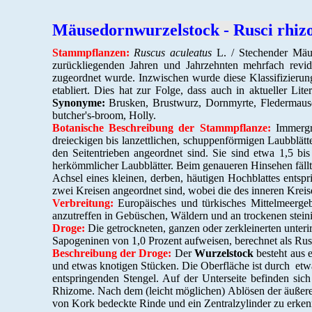
Mäusedornwurzelstock - Rusci rhi
Stammpflanzen:
Ruscus aculeatus
L. / Stechender Mäu
zurückliegenden Jahren und Jahrzehnten mehrfach revid
zugeordnet wurde. Inzwischen wurde diese Klassifizierun
etabliert. Dies hat zur Folge, dass auch in aktueller L
Synonyme:
Brusken, Brustwurz, Dornmyrte, Fledermausd
butcher's-broom, Holly.
Botanische Beschreibung der Stammpflanze:
Immergrü
dreieckigen bis lanzettlichen, schuppenförmigen Laubblätt
den Seitentrieben angeordnet sind. Sie sind etwa 1,5 bis 
herkömmlicher Laubblätter. Beim genaueren Hinsehen fällt j
Achsel eines kleinen, derben, häutigen Hochblattes entspr
zwei Kreisen angeordnet sind, wobei die des inneren Kreise
Verbreitung:
Europäisches und türkisches Mittelmeergeb
anzutreffen in Gebüschen, Wäldern und an trockenen stei
Droge:
Die getrockneten, ganzen oder zerkleinerten unter
Sapogeninen von 1,0 Prozent aufweisen, berechnet als R
Beschreibung der Droge:
Der
Wurzelstock
besteht aus 
und etwas knotigen Stücken. Die Oberfläche ist durch etw
entspringenden Stengel. Auf der Unterseite befinden si
Rhizome. Nach dem (leicht möglichen) Ablösen der äußeren 
von Kork bedeckte Rinde und ein Zentralzylinder zu erkenn