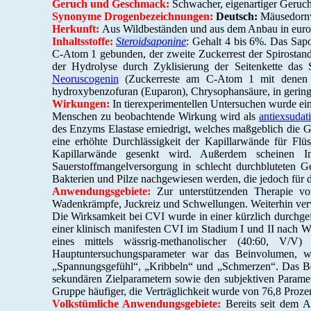
Geruch und Geschmack:
Schwacher, eigenartiger Geruch
Synonyme Drogenbezeichnungen:
Deutsch:
Mäusedornw
Herkunft:
Aus Wildbeständen und aus dem Anbau in europ
Inhaltsstoffe:
Steroidsaponine
: Gehalt 4 bis 6%. Das Sapo
C-Atom 1 gebunden, der zweite Zuckerrest der Spirostan
der Hydrolyse durch Zyklisierung der Seitenkette das 
Neoruscogenin
(Zuckerreste am C-Atom 1 mit denen v
hydroxybenzofuran (Euparon), Chrysophansäure, in geringe
Wirkungen:
In tierexperimentellen Untersuchen wurde ei
Menschen zu beobachtende Wirkung wird als
antiexsudat
des Enzyms Elastase erniedrigt, welches maßgeblich die 
eine erhöhte Durchlässigkeit der Kapillarwände für Flüs
Kapillarwände gesenkt wird. Außerdem scheinen In
Sauerstoffmangelversorgung in schlecht durchbluteten Ge
Bakterien und Pilze nachgewiesen werden, die jedoch für 
Anwendungsgebiete:
Zur unterstützenden Therapie vo
Wadenkrämpfe, Juckreiz und Schwellungen. Weiterhin ver
Die Wirksamkeit bei CVI wurde in einer kürzlich durchgefü
einer klinisch manifesten CVI im Stadium I und II nach W
eines mittels wässrig-methanolischer (40:60, V/V)
Hauptuntersuchungsparameter war das Beinvolumen, w
„Spannungsgefühl“, „Kribbeln“ und „Schmerzen“. Das Be
sekundären Zielparametern sowie den subjektiven Parame
Gruppe häufiger, die Verträglichkeit wurde von 76,8 Prozent
Volkstümliche Anwendungsgebiete:
Bereits seit dem A