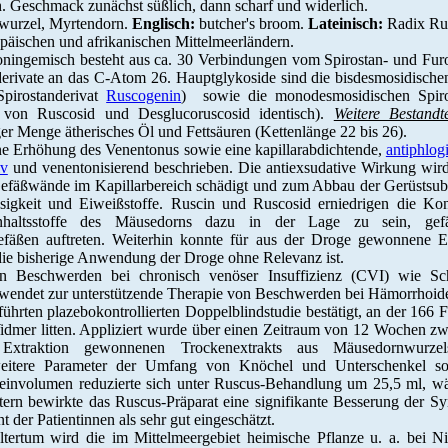
. Geschmack zunächst süßlich, dann scharf und widerlich.
urzel, Myrtendorn
.
Englisch:
butcher's broom.
Lateinisch:
Radix Rus
äischen und afrikanischen Mittelmeerländern.
ningemisch besteht aus ca. 30 Verbindungen vom Spirostan- und Furos
derivate an das C-Atom 26. Hauptglykoside sind die bisdesmosidisch
Spirostanderivat
Ruscogenin
) sowie die monodesmosidischen Spir
on Ruscosid und Desglucoruscosid identisch).
Weitere Bestandte
r Menge ätherisches Öl und Fettsäuren (Kettenlänge 22 bis 26).
ne Erhöhung des Venentonus sowie eine kapillarabdichtende,
antiphlogi
iv
und venentonisierend beschrieben. Die antiexsudative Wirkung wird
Gefäßwände im Kapillarbereich schädigt und zum Abbau der Gerüstsubs
sigkeit und Eiweißstoffe. Ruscin und Ruscosid erniedrigen die Kon
haltsstoffe des Mäusedorns dazu in der Lage zu sein, gefä
fäßen auftreten.
Weiterhin konnte für aus der Droge gewonnene Ext
die bisherige Anwendung der Droge ohne Relevanz ist.
n Beschwerden bei chronisch venöser Insuffizienz (CVI) wie Sc
wendet zur unterstützende Therapie von Beschwerden bei Hämorrhoide
hrten plazebokontrollierten Doppelblindstudie bestätigt, an der 166 
idmer litten. Appliziert wurde über einen Zeitraum von 12 Wochen zw
 Extraktion gewonnenen Trockenextrakts aus Mäusedornwurzels
eitere Parameter der Umfang von Knöchel und Unterschenkel so
involumen reduzierte sich unter Ruscus-Behandlung um 25,5 ml, w
tern bewirkte das Ruscus-Präparat eine signifikante Besserung der
 der Patientinnen als sehr gut eingeschätzt.
ltertum wird die im Mittelmeergebiet heimische Pflanze u. a. bei N