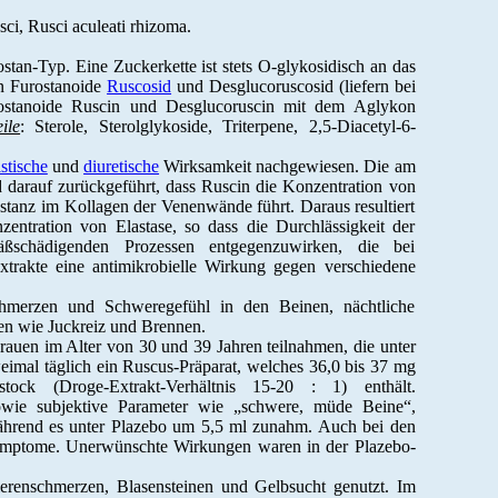
ci, Rusci aculeati rhizoma
.
tan-Typ. Eine Zuckerkette ist stets O-glykosidisch an das
en Furostanoide
Ruscosid
und Desglucoruscosid (liefern bei
ostanoide Ruscin und Desglucoruscin mit dem Aglykon
ile
: Sterole, Sterolglykoside, Triterpene, 2,5-Diacetyl-6-
stische
und
diuretische
Wirksamkeit nachgewiesen. Die am
 darauf zurückgeführt, dass Ruscin die Konzentration von
tanz im Kollagen der Venenwände führt. Daraus resultiert
zentration von Elastase, so dass die Durchlässigkeit der
ßschädigenden Prozessen entgegenzuwirken, die bei
rakte eine antimikrobielle Wirkung gegen verschiedene
hmerzen und Schweregefühl in den Beinen, nächtliche
n wie Juckreiz und Brennen.
Frauen im Alter von 30 und 39 Jahren teilnahmen, die unter
eimal täglich ein Ruscus-Präparat, welches 36,0 bis 37 mg
tock (Droge-Extrakt-Verhältnis 15-20 : 1) enthält.
wie subjektive Parameter wie „schwere, müde Beine“,
ährend es unter Plazebo um 5,5 ml zunahm. Auch bei den
 Symptome. Unerwünschte Wirkungen waren in der Plazebo-
ierenschmerzen, Blasensteinen und Gelbsucht genutzt. Im