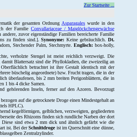
Zur Startseite ...
ematik der gesamten Ordnung
Asparagales
wurde in den
ich der Familie
Convallariaceae / Maiglöckchengewächse
andere, zuvor eigenständige Familien bereicherte Familie
ns zu finden sind.].
Synonyme:
Keine gebräuchlich.
Dt.
ndorn, Stechender Palm, Stechmyrte.
Englisch:
box-holly,
e, verholzte Stengel ist meist reichlich verzweigt. Die
amit Blattersatz sind die Phyllokladien, die zweizeilig an
berflächlich betrachtet ist ihre Gestalt identisch mit der
hrere büschelig angeordnete) bzw. Frucht tragen, die in der
ich überlaufenen, bis 2 mm breiten Perigonblättern, die in
ten 1 bis 4 dicke Samen.
land gehörenden Inseln, ferner auf den Azoren. Bevorzugt
 bezogen auf die getrocknete Droge einen Mindestgehalt an
ttels HPLC).
ernd kegelförmigen, gelblichen, verzweigten, gegliederten
erseite des Rhizoms finden sich rundliche Narben der dort
. Diese sind etwa 2 mm dick und ähnlich gefärbt wie die
rt ist.
Bei der
Schnittdroge
ist im Querschnitt eine dünne,
lassgelben Zentralzylinder.