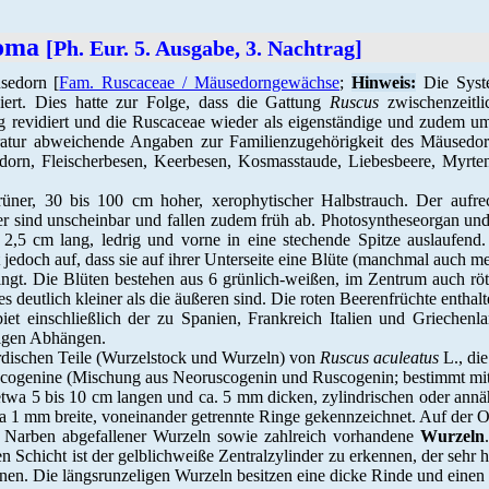
zoma
[Ph. Eur. 5. Ausgabe, 3. Nachtrag]
sedorn [
Fam. Ruscaceae / Mäusedorngewächse
;
Hinweis:
Die Syst
iert. Dies hatte zur Folge, dass die Gattung
Ruscus
zwischenzeitl
g revidiert und die Ruscaceae wieder als eigenständige und zudem um 
iteratur abweichende Angaben zur Familienzugehörigkeit des Mäusedor
orn, Fleischerbesen, Keerbesen, Kosmasstaude, Liebesbeere, Myrte
ner, 30 bis 100 cm hoher, xerophytischer Halbstrauch. Der aufrecht
er sind unscheinbar und fallen zudem früh ab. Photosyntheseorgan und d
2,5 cm lang, ledrig und vorne in eine stechende Spitze auslaufend. O
edoch auf, dass sie auf ihrer Unterseite eine Blüte (manchmal auch me
ingt. Die Blüten bestehen aus 6 grünlich-weißen, im Zentrum auch rötl
s deutlich kleiner als die äußeren sind. Die roten Beerenfrüchte enthal
iet einschließlich der zu Spanien, Frankreich Italien und Griechen
nigen Abhängen.
irdischen Teile (Wurzelstock und Wurzeln) von
Ruscus aculeatus
L., die
uscogenine (Mischung aus Neoruscogenin und Ruscogenin; bestimmt mi
etwa 5 bis 10 cm langen und ca. 5 mm dicken, zylindrischen oder annäh
a 1 mm breite, voneinander getrennte Ringe gekennzeichnet. Auf der Ob
ch Narben abgefallener Wurzeln sowie zahlreich vorhandene
Wurzeln
Schicht ist der gelblichweiße Zentralzylinder zu erkennen, der sehr ha
en. Die längsrunzeligen Wurzeln besitzen eine dicke Rinde und einen b