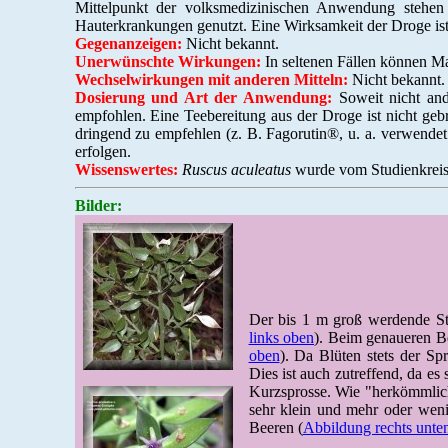
Mittelpunkt der volksmedizinischen Anwendung stehen
Hauterkrankungen genutzt. Eine Wirksamkeit der Droge ist
Gegenanzeigen:
Nicht bekannt.
Unerwünschte Wirkungen:
In seltenen Fällen können M
Wechselwirkungen mit anderen Mitteln:
Nicht bekannt.
Dosierung und Art der Anwendung:
Soweit nicht an
empfohlen. Eine Teebereitung aus der Droge ist nicht geb
dringend zu empfehlen (z. B. Fagorutin®, u. a. verwendet
erfolgen.
Wissenswertes:
Ruscus aculeatus
wurde vom Studienkreis 
Bilder:
Der bis 1 m groß werdende Ste
links oben
). Beim genaueren Bet
oben
). Da Blüten stets der Sp
Dies ist auch zutreffend, da es
Kurzsprosse. Wie "herkömmlich
sehr klein und mehr oder wen
Beeren (
Abbildung rechts unte