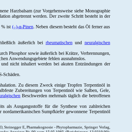
nnene Harzbalsam (zur Vorgehensweise siehe Monographie
lation abgetrennt werden. Der zweite Schritt besteht in der
 % ist
(–)-α-Pinen
. Neben diesem besteht das Öl ferner aus
ließlich äußerlich bei
rheumatischen
und
neuralgischen
durch Phosphor sowie äußerlich bei Krätze, Verbrennungen,
lichen Anwendungsgebiete fehlen ausnahmslos.
 und nicht inhaliert werden bei akuten Entzündungen der
S-Schäden.
halation. Zu diesem Zweck einige Tropfen Terpentinöl in
lbfeste Zubereitungen von Terpentinöl wie Salben, Gele,
uralgischen
Beschwerden mehrmals täglich die betroffenen
seits als Ausgangsstoffe für die Synthese von zahlreichen
der nordamerikanischen Sumpfkiefer gewonnene Terpentinöl
, Steinegger E, Pharmakognosie - Phytopharmazie, Springer Verlag,
undes-Anzeiger Nr. 90 vom 15.05.1985 (Berichtigung 13.0319.90);