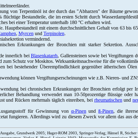
ttelmeerländer.
nung von Terpentinöl ist der durch das "Abharzen" der Bäume gewo
% flüchtige Bestandteile, die im ersten Schritt durch Wasserdampfdestil
elches bei einer Temperatur unterhalb 180 °C erhalten wird.
Hauptbestandteil mit einem durchschnittlichen Gehalt von 63 bis 65
amphen
,
Myrcen
und
Terpinolen
.
hialsekretion vermindernd.
nischen Erkrankungen der Bronchien mit starker Sekretion. Aussch
de innerlich bei
Blasenkatarrh
, Gallensteinen sowie bei Vergiftungen 
und zum Schutz vor Moskitos. Wirksamkeitsnachweise für die volkstüm
en bei bestehender Überempfindlichkeit gegenüber ätherischen Ölen
Anwendung können Vergiftungserscheinungen wie z.B. Nieren- und ZN
wendung bei chronischen Erkrankungen der Bronchien erfolgt per In
licher Behandlung verwendet man 10-50prozentige flüssige oder ha
st und Rücken mehrmals täglich einreiben, bei
rheumatischen
und
ne
 Ausgangsstoff für Gewinnung von
α-Pinen
und
ß-Pinen
, die ihrer
etat fungieren. Allerdings wird zu diesem Zweck vor allem das aus 
 Ausgabe, Grundwerk 2005; Hager-ROM 2003, Springer-Verlag; Hänsel R, Sticher O
lanzennamen, Verlag S. Hirzel, Leipzig 1943; Monografie der Kommission E, B