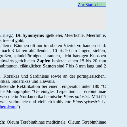
Zur Startseite ...
. illeg.).
Dt. Synonyme:
Igelkiefer, Meerfichte, Meerfuhre,
, tree of gold
.
älteren Bäumen oft nur im oberen Viertel vorhanden sind.
nach 3 Jahren abfallenden, 10 bis 20 cm langen, steifen,
roßen, spindelförmigen, braunen, nicht harzigen Knospen
 abwärts gerichteten
Zapfen
besitzen einen 15 bis 20 mm
aubraunen, eilänglichen
Samen
sind 7 bis 8 mm lang und 2
, Korsikas und Sardiniens sowie an der portugiesischen,
erikas, Südafrikas und Hawaiis.
ießende Rektifikation bei einer Temperatur unter 180 °C
ie Monographie "Gereinigtes Terpentinöl - Terebinthinae
esen die in Nordamerika heimische
Pinus palustris
M
ILLER
weit verbreitete und vielfach kultivierte
Pinus sylvestris
L.
theroleum
").
ch:
Oleum Terebinthinae medicinale, Oleum Terebinthinae