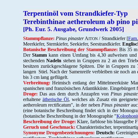
Terpentinöl vom Strandkiefer-Typ
Terebinthinae aetheroleum ab pino p
[Ph. Eur. 5. Ausgabe, Grundwerk 2005]
Stammpflanze:
Pinus pinaster
A
/ Strandkiefer [
Fam.
ITON
Meerkiefer, Sternkiefer, Seekiefer, Seestrandkiefer.
Englisc
Botanische Beschreibung der Stammpflanze:
Bis 35 m 
Der
Stamm
kann einen Umfang bis 4,30 aufweisen und die
stechenden
Nadeln
stehen in Gruppen zu 2 an den Triebe
besitzen zurückgeschlagene Spitzen. Die in Gruppen zu 7
langen Stiel. Nach der Samenreife verbleiben sie noch an
bis 3 cm lang geflügelt.
Verbreitung:
Heimisch entlang der Mittelmeerküste Maro
spanischen und französischen Atlantikküste. Eingebürgert f
Droge:
Das aus dem durch Anzapfen von
Pinus pinaste
erhaltene
ätherische Öl
, welches als Zusatz ein geeignet
aetheroleum rectificatum", in der neben
Pinus pinaster
auch
(eine botanische Beschreibung findet sich in der Monogra
(botanische Beschreibung in der Monographie "
Kolophoni
Beschreibung der Droge:
Klare, farblose bis blassgelbe F
Geruch und Geschmack:
Charakteristischer, terpentinar
Synonyme Drogenbezeichnungen:
Deutsch:
Gereinigtes