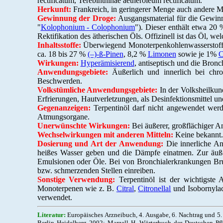
rectificatum, Terebinthinae aetheroleum rectificatum.
Herkunft:
Frankreich, in geringerer Menge auch andere Mi
Gewinnung der Droge:
Ausgangsmaterial für die Gewin
"
Kolophonium - Colophonium
"). Dieser enthält etwa 20 
Rektifikation des ätherischen Öls. Offizinell ist das Öl, w
Inhaltsstoffe:
Überwiegend Monoterpenkohlenwasserstoffe. 
ca. 18 bis 27 %
(–)-ß-Pinen
, 8,2 %
Limonen
sowie je 1%
C
Wirkungen:
Hyperämisierend
, antiseptisch und die Bronc
Anwendungsgebiete:
Äußerlich und innerlich bei chro
Beschwerden.
Volkstümliche Anwendungsgebiete:
In der Volksheilkun
Erfrierungen, Hautverletzungen, als Desinfektionsmittel 
Gegenanzeigen:
Terpentinöl darf nicht angewendet werd
Atmungsorgane.
Unerwünschte Wirkungen:
Bei äußerer, großflächiger 
Wechselwirkungen mit anderen Mitteln:
Keine bekannt.
Dosierung und Art der Anwendung:
Die innerliche An
heißes Wasser geben und die Dämpfe einatmen. Zur äußer
Emulsionen oder Öle. Bei von Bronchialerkrankungen Bru
bzw. schmerzenden Stellen einreiben.
Sonstige Verwendung:
Terpentinöl ist der wichtigste
Monoterpenen wie z. B.
Citral
,
Citronellal
und Isobornylac
verwendet.
Literatur:
Europäisches Arzneibuch, 4. Ausgabe, 6. Nachtrag und 5.
Berlin Heidelberg 2002; Marzell H, Wörterbuch der Deutschen Pf