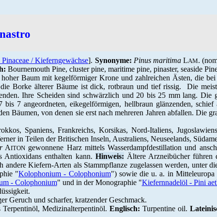
inastro
 Pinaceae / Kieferngewächse
].
Synonyme:
Pinus maritima
L
. (nom
AM
h:
Bournemouth Pine, cluster pine, maritime pine,
pinaster, seaside Pine
hoher Baum mit kegelförmiger Krone und zahlreichen Ästen, die bei 
 Borke älterer Bäume ist dick, rotbraun und tief rissig. Die meist 
nden. Ihre Scheiden sind schwärzlich und 20 bis 25 mm lang. Die g
 bis 7 angeordneten, eikegelförmigen, hellbraun glänzenden, schief
 den Bäumen, von denen sie erst nach mehreren Jahren abfallen. Die gr
kkos, Spaniens, Frankreichs, Korsikas, Nord-Italiens, Jugoslawiens
erner in Teilen der Britischen Inseln, Australiens, Neuseelands, Südam
r
A
gewonnene Harz mittels Wasserdampfdestillation und anschl
ITON
es Antioxidans enthalten kann.
Hinweis:
Ältere Arzneibücher führen d
 andere Kiefern-Arten als Stammpflanze zugelassen werden, unter di
phie "
Kolophonium - Colophonium
") sowie die u. a. in Mitteleuropa 
um - Colophonium
" und in der Monographie "
Kiefernnadelöl - Pini ae
lüssigkeit.
tiger Geruch und scharfer, kratzender Geschmack.
 Terpentinöl, Medizinalterpentinöl.
Englisch:
Turpentine oil.
Lateinis