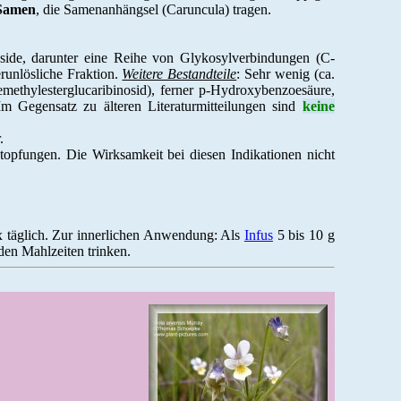
Samen
, die Samenanhängsel (Caruncula) tragen.
side, darunter eine Reihe von Glykosylverbindungen (C-
erunlösliche Fraktion.
Weitere Bestandteile
: Sehr wenig (ca.
remethylesterglucaribinosid), ferner p-Hydroxybenzoesäure,
Im Gegensatz zu älteren Literaturmitteilungen sind
keine
.
stopfungen. Die Wirksamkeit bei diesen Indikationen nicht
 täglich. Zur innerlichen Anwendung: Als
Infus
5 bis 10 g
 den Mahlzeiten trinken.