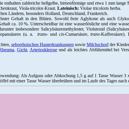
ie enthalten zahlreiche hellgelbe, birnenförmige und etwa 1 mm lange
henkraut, Viola-tricolor-Kraut.
Lateinisch:
Violae tricoloris herba.
hen Ländern, besonders Holland, Deutschland, Frankreich.
chster Gehalt in den Blüten. Sowohl freie Aglykone als auch Glyko
Gehalt ca. 10 %. Unterscheidbar ist eine wasserlösliche und eine wass
darunter insbesondere Salicylsäuremethylester, Violutosid (Salicylsäu
lpropansäuren (u. a.
trans
- und
cis
-Cumarsäure,
trans
-Kaffeesäure). 
chten,
seborrhoischen Hauterkrankungen
sowie
Milchschorf
der Kinder
Rheuma
,
Gicht
,
Arteriosklerose
und als leichtes Abführmittel bei Ver
nwendung: Als Aufguss oder Abkochung 1,5 g auf 1 Tasse Wasser 3 x
sslöffel mit einer Tasse Wasser überbrühen und im Laufe des Tages nach