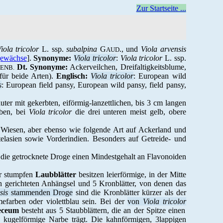
Zur Startseite ...
iola tricolor
L. ssp.
subalpina
G
., und
Viola arvensis
AUD
gewächse
].
Synonyme:
Viola tricolor
:
Viola tricolor
L. ssp.
Dt. Synonyme:
Ackerveilchen, Dreifaltigkeitsblume,
ENB.
für beide Arten).
Englisch:
Viola tricolor
: European wild
s
: European field pansy, European wild pansy, field pansy,
ter mit gekerbten, eiförmig-lanzettlichen, bis 3 cm langen
rben, bei
Viola tricolor
die drei unteren meist gelb, obere
Wiesen, aber ebenso wie folgende Art auf Ackerland und
telasien sowie Vorderindien. Besonders auf Getreide- und
 die getrocknete Droge einen Mindestgehalt an Flavonoiden
er stumpfen
Laubblätter
besitzen leierförmige, in der Mitte
en gerichteten Anhängsel und 5 Kronblätter, von denen das
sis
stammenden Droge
sind die Kronblätter kürzer als der
efarben oder violettblau sein. Bei der
von
Viola tricolor
eceum
besteht aus 5 Staubblättern, die an der Spitze einen
ne kugelförmige Narbe trägt. Die kahnförmigen, 3lappigen