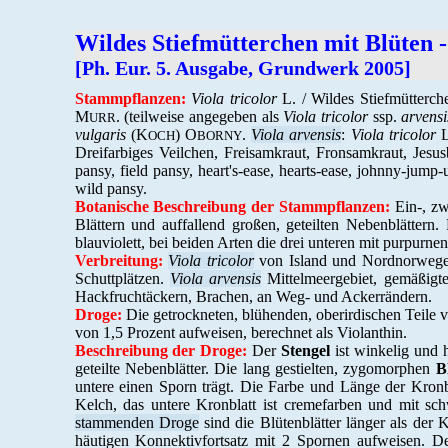
Wildes Stiefmütterchen mit Blüten 
[Ph. Eur. 5. Ausgabe, Grundwerk 2005]
Stammpflanzen:
Viola tricolor
L. / Wildes Stiefmütterch
M
. (teilweise angegeben als
Viola tricolor
ssp.
arvensi
URR
vulgaris
(K
) O
.
Viola arvensis
:
Viola tricolor
L
OCH
BORNY
Dreifarbiges Veilchen, Freisamkraut, Fronsamkraut, Jesu
pansy, field pansy, heart's-ease, hearts-ease, johnny-jump-
wild pansy.
Botanische Beschreibung der Stammpflanzen:
Ein-, zw
Blättern und auffallend großen, geteilten Nebenblättern
blauviolett, bei beiden Arten die drei unteren mit purpurne
Verbreitung:
Viola tricolor
von Island und Nordnorwegen
Schuttplätzen.
Viola arvensis
Mittelmeergebiet, gemäßigte
Hackfruchtäckern, Brachen, an Weg- und Ackerrändern.
Droge:
Die getrockneten, blühenden, oberirdischen Teile 
von 1,5 Prozent aufweisen, berechnet als Violanthin.
Beschreibung der Droge:
Der
Stengel
ist winkelig und 
geteilte Nebenblätter. Die lang gestielten, zygomorphen
B
untere einen Sporn trägt. Die Farbe und Länge der Kronb
Kelch, das untere Kronblatt ist cremefarben und mit sc
stammenden Droge
sind die Blütenblätter länger als der 
häutigen Konnektivfortsatz mit 2 Spornen aufweisen. D