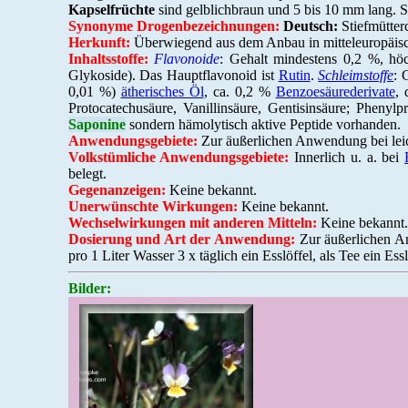
Kapselfrüchte
sind gelblichbraun und 5 bis 10 mm lang. S
Synonyme Drogenbezeichnungen:
Deutsch:
Stiefmütterc
Herkunft:
Überwiegend aus dem Anbau in mitteleuropäisc
Inhaltsstoffe:
Flavonoide
: Gehalt mindestens 0,2 %, hö
Glykoside). Das Hauptflavonoid ist
Rutin
.
Schleimstoffe
: 
0,01 %)
ätherisches Öl
, ca. 0,2 %
Benzoesäurederivate
, 
Protocatechusäure, Vanillinsäure, Gentisinsäure; Pheny
Saponine
sondern hämolytisch aktive Peptide vorhanden.
Anwendungsgebiete:
Zur äußerlichen Anwendung bei lei
Volkstümliche Anwendungsgebiete:
Innerlich u. a. bei
belegt.
Gegenanzeigen:
Keine bekannt.
Unerwünschte Wirkungen:
Keine bekannt.
Wechselwirkungen mit anderen Mitteln:
Keine bekannt.
Dosierung und Art der Anwendung:
Zur äußerlichen A
pro 1 Liter Wasser 3 x täglich ein Esslöffel, als Tee ein E
Bilder: