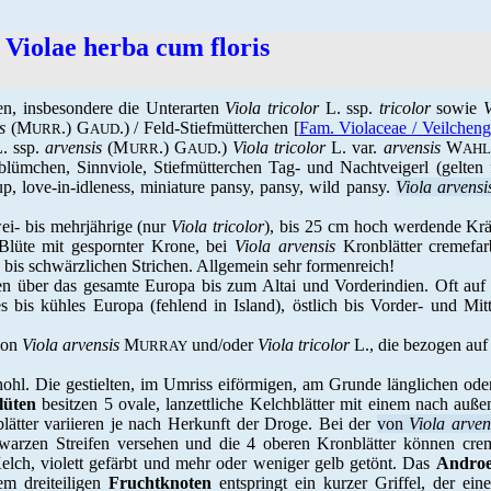
-
Violae herba cum floris
en, insbesondere die Unterarten
Viola tricolor
L. ssp.
tricolor
sowie
V
s
(M
.) G
.) / Feld-Stiefmütterchen [
Fam. Violaceae / Veilchen
URR
AUD
. ssp.
arvensis
(M
.) G
.)
Viola tricolor
L. var.
arvensis
W
URR
AUD
AHL
sblümchen, Sinnviole, Stiefmütterchen Tag- und Nachtveigerl (gelten 
up, love-in-idleness, miniature pansy, pansy, wild pansy.
Viola arvensi
ei- bis mehrjährige (nur
Viola tricolor
), bis 25 cm hoch werdende Kräu
. Blüte mit gespornter Krone, bei
Viola arvensis
Kronblätter cremefa
n bis schwärzlichen Strichen. Allgemein sehr formenreich!
 über das gesamte Europa bis zum Altai und Vorderindien. Oft auf 
s bis kühles Europa (fehlend in Island), östlich bis Vorder- und Mit
von
Viola arvensis
M
und/oder
Viola tricolor
L., die bezogen auf
URRAY
hohl. Die gestielten, im Umriss eiförmigen, am Grunde länglichen od
lüten
besitzen 5 ovale, lanzettliche Kelchblätter mit einem nach auß
lätter variieren je nach Herkunft der Droge. Bei der
von
Viola arven
hwarzen Streifen versehen und die 4 oberen Kronblätter können crem
Kelch, violett gefärbt und mehr oder weniger gelb getönt. Das
Andro
em dreiteiligen
Fruchtknoten
entspringt ein kurzer Griffel, der ei