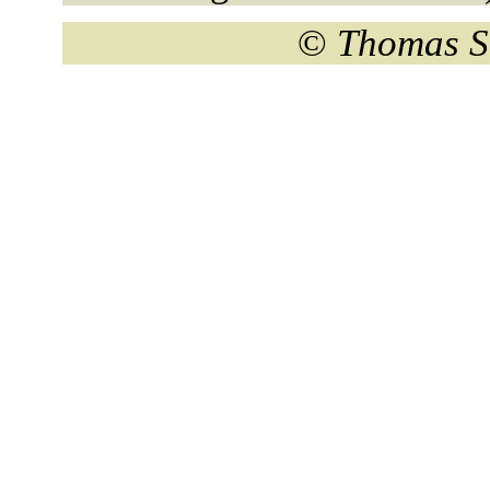
©
Thomas S