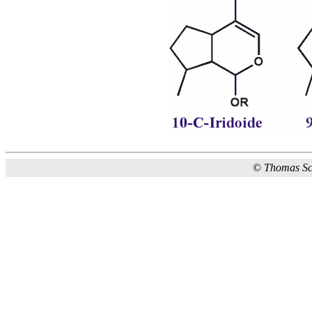
©
Thomas S