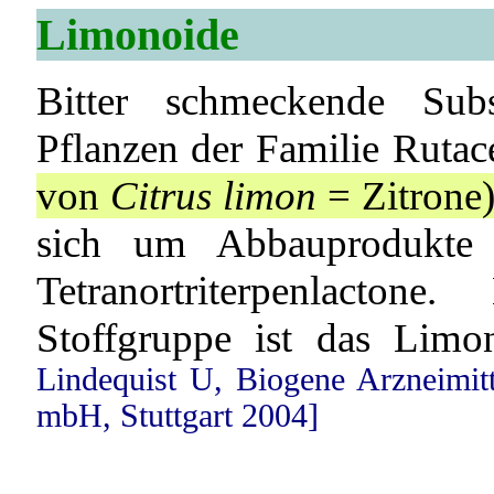
Limonoide
Bitter schmeckende Subs
Pflanzen der Familie Rut
von
Citrus limon
= Zitrone
sich um Abbauprodukte 
Tetranortriterpenlacton
Stoffgruppe ist das Limo
Lindequist U, Biogene Arzneimitte
mbH, Stuttgart 2004]