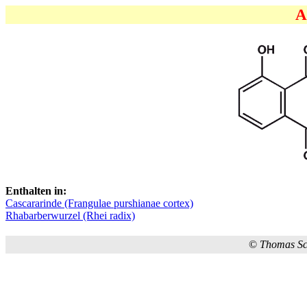
A
Enthalten in:
Cascararinde (Frangulae purshianae cortex)
Rhabarberwurzel (Rhei radix)
©
Thomas S