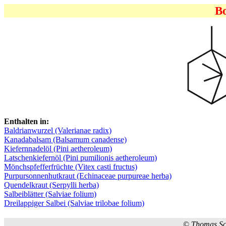
Bo
Enthalten in:
Baldrianwurzel (Valerianae radix)
Kanadabalsam (Balsamum canadense)
Kiefernnadelöl (Pini aetheroleum)
Latschenkiefernöl (Pini pumilionis aetheroleum)
Mönchspfefferfrüchte (Vitex casti fructus)
Purpursonnenhutkraut (Echinaceae purpureae herba)
Quendelkraut (Serpylli herba)
Salbeiblätter (Salviae folium)
Dreilappiger Salbei (Salviae trilobae folium)
©
Thomas S