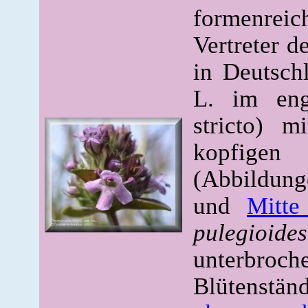
formenreich
Vertreter d
in Deutsc
L. im eng
stricto) m
kopfigen
(Abbildu
und
Mitte
pulegioides
unterbroch
Blütenstän