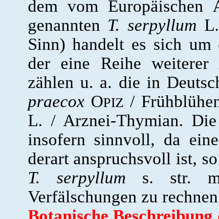
dem vom Europäischen Ar
genannten
T. serpyllum
L. 
Sinn) handelt es sich um
der eine Reihe weiterer
zählen u. a. die in Deutsc
praecox
O
/ Frühblühe
PIZ
L. / Arznei-Thymian. Di
insofern sinnvoll, da ein
derart anspruchsvoll ist, s
T. serpyllum
s. str. m
Verfälschungen zu rechnen
Botanische Beschreibung