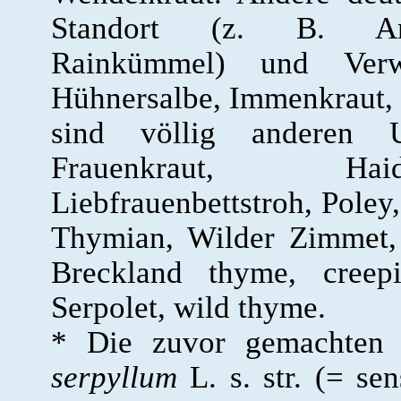
Standort (z. B. Amei
Rainkümmel) und Verw
Hühnersalbe, Immenkraut, 
sind völlig anderen U
Frauenkraut, Haid
Liebfrauenbettstroh, Poley
Thymian, Wilder Zimmet, 
Breckland thyme, creep
Serpolet, wild thyme.
* Die zuvor gemachten
serpyllum
L. s. str. (= se