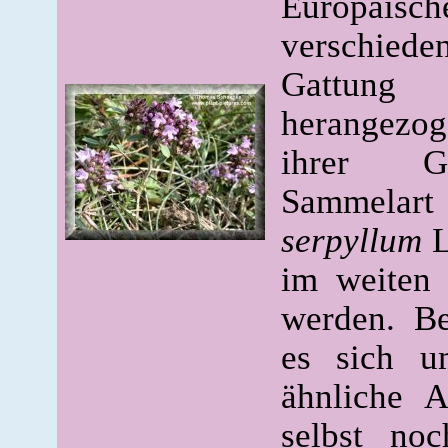
Europäisc
verschie
Gat
herangezog
ihrer G
Samm
serpyllum
L
im weiten 
werden. Be
es sich u
ähnliche 
selbst no