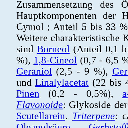
Zusammensetzung des Öl
Hauptkomponenten der H
Cymol ; Anteil 5 bis 33 
Weitere charakteristische
sind
Borneol
(Anteil 0,1 
%),
1,8-Cineol
(0,7 - 6,5 
Geraniol
(2,5 - 9 %),
Ger
und
Linalylacetat
(22 bis 
Pinen
(0,2 - 0,5%),
a
Flavonoide
: Glykoside de
Scutellarein
.
Triterpene
: 
Oleanolsäure
.
Gerbstoff