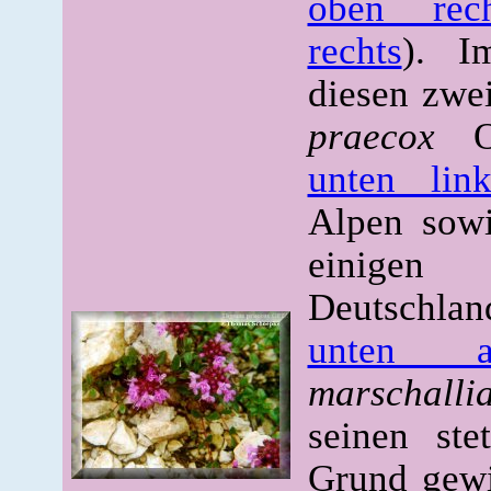
oben rech
rechts
). I
diesen zwei
praecox
unten link
Alpen sowi
einigen 
Deutschlan
unten ab
marschalli
seinen ste
Grund gewi