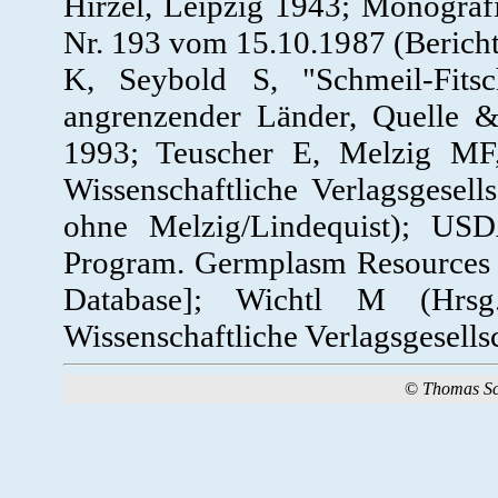
Hirzel, Leipzig 1943; Monogra
Nr. 193 vom 15.10.1987 (Berich
K, Seybold S, "Schmeil-Fits
angrenzender Länder, Quelle 
1993; Teuscher E, Melzig MF,
Wissenschaftliche Verlagsgesel
ohne Melzig/Lindequist); US
Program. Germplasm Resources 
Database]; Wichtl M (Hrsg
Wissenschaftliche Verlagsgesells
©
Thomas S