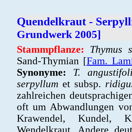
Quendelkraut - Serpyl
Grundwerk 2005]
Stammpflanze:
Thymus s
Sand-Thymian [
Fam. Lami
Synonyme:
T. angustifol
serpyllum
et subsp.
ridigu
zahlreichen deutsprachige
oft um Abwandlungen von
Krawendel, Kundel, Ku
Wendelkraut. Andere deu