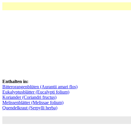
Enthalten in:
Bitterorangenblüten (Aurantii amari flos)
Eukalyptusblätter (Eucalypti folium)
Koriander (Coriandri fructus)
Melissenblätter (Melissae folium)
Quendelkraut (Serpylli herba)