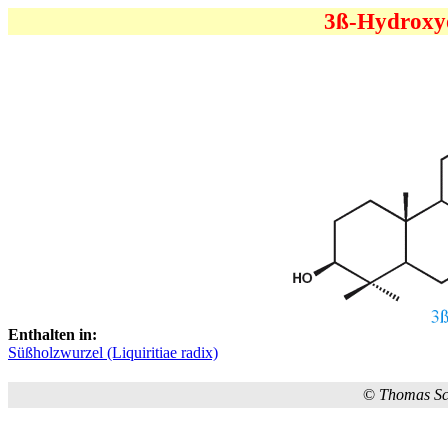
3ß-Hydroxyo
Enthalten in:
Süßholzwurzel (Liquiritiae radix)
©
Thomas S