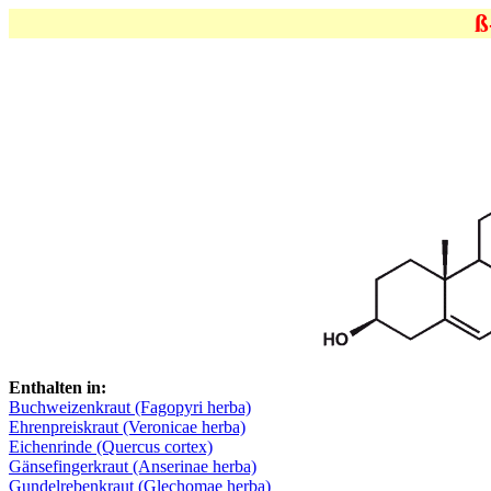
ß
Enthalten in:
Buchweizenkraut (Fagopyri herba)
Ehrenpreiskraut (Veronicae herba)
Eichenrinde (Quercus cortex)
Gänsefingerkraut (Anserinae herba)
Gundelrebenkraut (Glechomae herba)