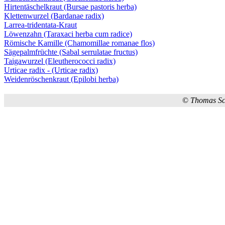
Hirtentäschelkraut (Bursae pastoris herba)
Klettenwurzel (Bardanae radix)
Larrea-tridentata-Kraut
Löwenzahn (Taraxaci herba cum radice)
Römische Kamille (Chamomillae romanae flos)
Sägepalmfrüchte (Sabal serrulatae fructus)
Taigawurzel (Eleutherococci radix)
Urticae radix - (Urticae radix)
Weidenröschenkraut (Epilobi herba)
©
Thomas S