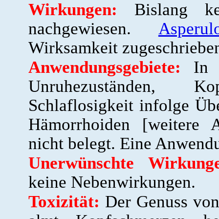
Wirkungen:
Bislang kei
nachgewiesen.
Asperul
Wirksamkeit zugeschriebe
Anwendungsgebiete:
In d
Unruhezuständen, K
Schlaflosigkeit infolge Ü
Hämorrhoiden [weitere 
nicht belegt. Eine Anwendu
Unerwünschte Wirkunge
keine Nebenwirkungen.
Toxizität:
Der Genuss von