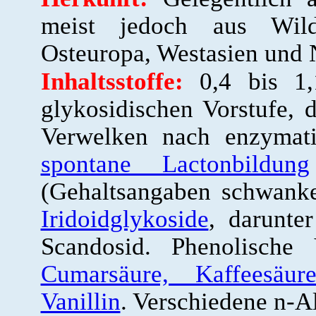
meist jedoch aus Wilds
Osteuropa, Westasien und 
Inhaltsstoffe:
0,4 bis 
glykosidischen Vorstufe, 
Verwelken nach enzymat
spontane Lactonbildung
(Gehaltsangaben schwank
Iridoidglykoside
, darunte
Scandosid. Phenolische
Cumarsäure, Kaffeesäur
Vanillin
. Verschiedene n-A