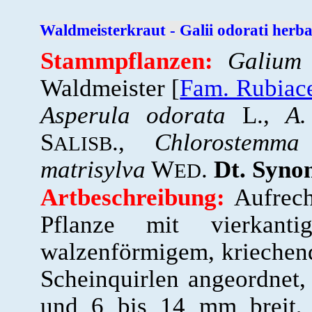
Waldmeisterkraut - Galii odorati herb
Stammpflanzen:
Galium
Waldmeister [
Fam. Rubiac
Asperula odorata
L.,
A.
S
.,
Chlorostemma
ALISB
matrisylva
W
.
Dt. Syno
ED
Artbeschreibung:
Aufrech
Pflanze mit vierkant
walzenförmigem, kriechend
Scheinquirlen angeordnet
und 6 bis 14 mm breit, v