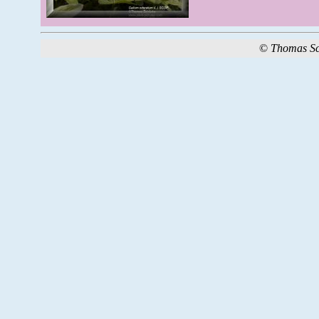
©
Thomas S