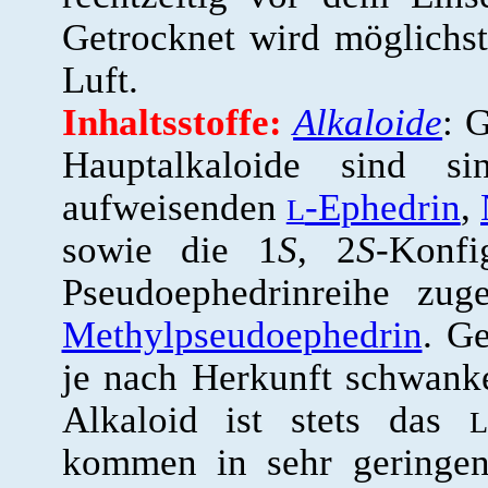
Getrocknet wird möglichs
Luft.
Inhaltsstoffe:
Alkaloide
: 
Hauptalkaloide sind s
aufweisenden
-Ephedrin
,
L
sowie die 1
S
, 2
S
-Konfi
Pseudoephedrinreihe zug
Methylpseudoephedrin
. G
je nach Herkunft schwan
Alkaloid ist stets das
L
kommen in sehr gering