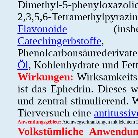
Dimethyl-5-phenyloxazol
2,3,5,6-Tetramethylpyr
Flavonoide
(insbeso
Catechingerbstoffe
Phenolcarbonsäurederivat
Öl
, Kohlenhydrate und Fett
Wirkungen:
Wirksamkeits
ist das Ephedrin. Dieses 
und zentral stimulierend. 
Tierversuch eine
antitussiv
Anwendungsgebiete:
Atemwegserkrankungen mit leichtem B
Volkstümliche Anwendun