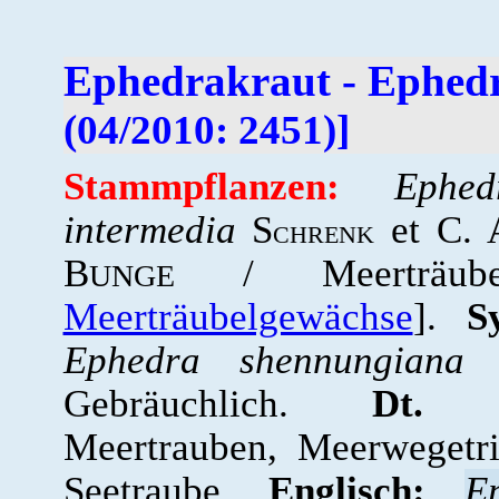
Ephedrakraut - Ephed
(04/2010: 2451)]
Stammpflanzen:
Ephed
intermedia
S
et C. 
CHRENK
B
/ Meerträub
UNGE
Meerträubelgewächse
].
S
Ephedra shennungiana
T
Gebräuchlich.
Dt. S
Meertrauben, Meerwegetr
Seetraube.
Englisch:
E