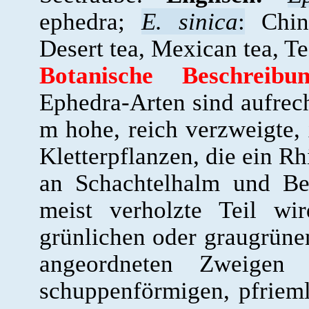
ephedra;
E. sinica
:
Chine
Desert tea, Mexican tea, Te
Botanische Beschreib
Ephedra-Arten sind aufrech
m hohe, reich verzweigte,
Kletterpflanzen, die ein R
an Schachtelhalm und Bes
meist verholzte Teil wi
grünlichen oder graugrünen
angeordneten Zweigen 
schuppenförmigen, pfriem