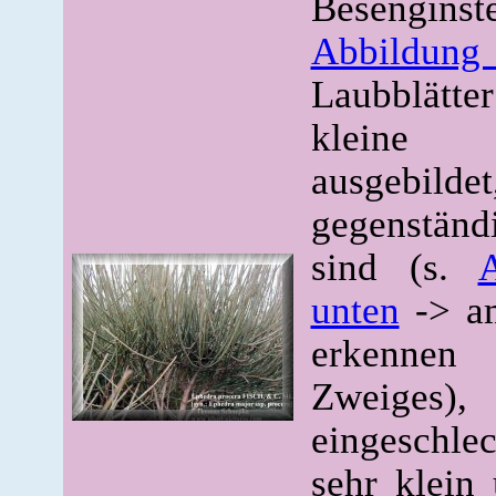
Besengins
Abbildung 
Laubblätt
klein
ausgebil
gegenstän
sind (s.
unten
-> am
erkenne
Zweig
eingeschl
sehr klein