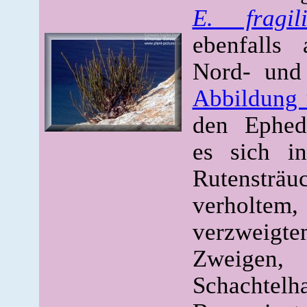
E. fragili
ebenfalls
Nord- und
Abbildung 
den Ephed
es sich i
Rutenst
verhol
verzweig
Zweig
Schacht