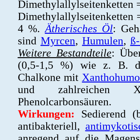
Dimethylallylseitenketten
Dimethylallylseitenketten
4 %.
Ätherisches Öl
: Geh
sind
Myrcen
,
Humulen
,
ß
Weitere Bestandteile
: Übe
(0,5-1,5 %) wie z. B.
Chalkone mit
Xanthohumo
und zahlreichen Xan
Phenolcarbonsäuren.
Wirkungen:
Sedierend (b
antibakteriell,
antimykotis
anregend auf die Magensa