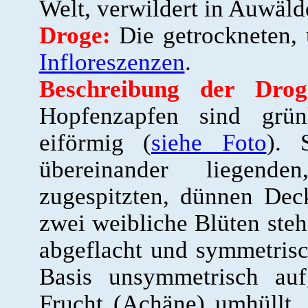
Welt, verwildert in Auwäl
Droge:
Die getrockneten, 
Infloreszenzen
.
Beschreibung der Drog
Hopfenzapfen sind grünl
eiförmig (
siehe Foto
). 
übereinander liegenden
zugespitzten, dünnen Deck
zwei weibliche Blüten steh
abgeflacht und symmetrisc
Basis unsymmetrisch auf
Frucht (Achäne) umhüllt