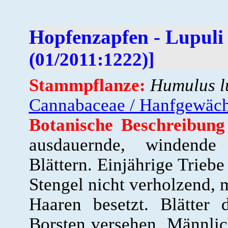
Hopfenzapfen - Lupuli 
(01/2011:1222)]
Stammpflanze:
Humulus l
Cannabaceae / Hanfgewäc
Botanische Beschreibun
ausdauernde, windende
Blättern. Einjährige Triebe
Stengel nicht verholzend, m
Haaren besetzt. Blätter 
Borsten versehen. Männlic