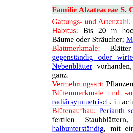
Familie Alzateaceae S. 
Gattungs- und Artenzahl:
Habitus:
Bis 20 m hoch
Bäume oder Sträucher;
M
Blattmerkmale:
Blätter 
gegenständig oder wirte
Nebenblätter
vorhanden
ganz
.
Vermehrungsart:
Pflanzen
Blütenmerkmale und -an
radiärsymmetrisch
, in ac
Blütenaufbau:
Perianth
s
fertilen Staubblätter
halbunterständig
, mit e